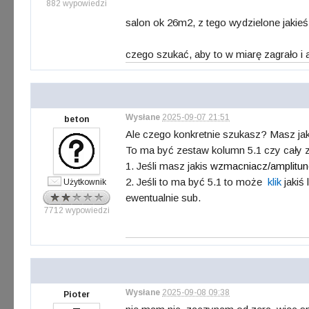
882 wypowiedzi
salon ok 26m2, z tego wydzielone jakieś
czego szukać, aby to w miarę zagrało i 
Wysłane
2025-09-07 21:51
beton
Ale czego konkretnie szukasz? Masz jak
To ma być zestaw kolumn 5.1 czy cały
1. Jeśli masz jakis
wzmacniacz/amplitune
2. Jeśli to ma być 5.1 to może
klik
jakiś 
Użytkownik
ewentualnie sub.
7712 wypowiedzi
Wysłane
2025-09-08 09:38
Pioter