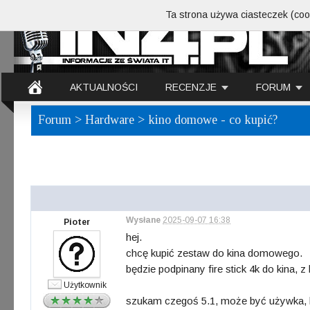
Ta strona używa ciasteczek (cook
AKTUALNOŚCI
RECENZJE
FORUM
Forum
>
Hardware
> kino domowe - co kupić?
Wysłane
2025-09-07 16:38
Pioter
hej.
chcę kupić zestaw do kina domowego.
będzie podpinany fire stick 4k do kina, z 
Użytkownik
szukam czegoś 5.1, może być używka, 