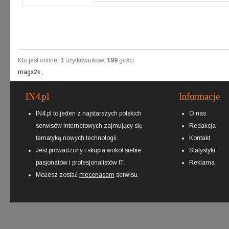
Kto jest online:
1
użytkowników,
199
gości
magx2k
,
IN4.pl
Informacje
IN4.pl to jeden z najstarszych polskich
O nas
serwisów internetowych zajmujący się
Redakcja
tematyką nowych technologii.
Kontakt
Jest prowadzony i skupia wokół siebie
Statystyki
pasjonatów i profesjonalistów IT.
Reklama
Możesz zostać
mecenasem
serwisu.