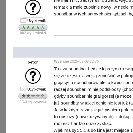
nie mam nic, zaczynam od zera, więc spr
temat dla mnie zupełnie nowy, w necie 
soundbar w tych samych pieniądzach 
Użytkownik
882 wypowiedzi
Wysłane
2025-09-08 22:36
beton
To czy soundbar będzie lepszym rozwiąz
się że często łatwej ją zmieścić w poko
grających soundbarów ale tu kwestii por
raczej soundbar im nie podskoczy (choc
Użytkownik
gdyby soundbar nie grał gorzej (a może i
7712 wypowiedzi
już soundbar w takiej cenie nie jest już
Ja w każdym razie jak już pisałem pole
to obsłuży (nawet używanych) + dokupien
możesz bardzo dużo zyskać.
A jak ma być 5.1 a do kina jest miejsca