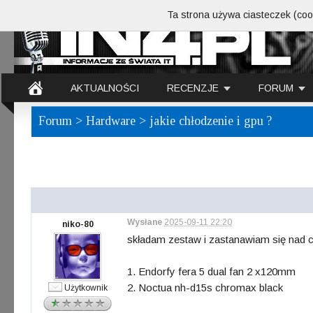
Ta strona używa ciasteczek (cook
AKTUALNOŚCI
RECENZJE
FORUM
Forum
>
Hardware
> jakie chłodzenie i gpu ?
Wysłane
2025-09-11 22:20
niko-80
składam zestaw i zastanawiam się nad 
1. Endorfy fera 5 dual fan 2 x120mm
2. Noctua nh-d15s chromax black
Użytkownik