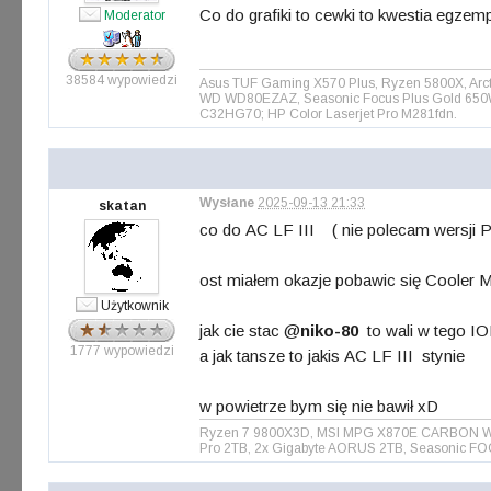
Co do grafiki to cewki to kwestia egzemp
Moderator
38584 wypowiedzi
Asus TUF Gaming X570 Plus, Ryzen 5800X, Arct
WD WD80EZAZ, Seasonic Focus Plus Gold 650W, 
C32HG70; HP Color Laserjet Pro M281fdn.
Wysłane
2025-09-13 21:33
skatan
co do AC LF III ( nie polecam wersji P
ost miałem okazje pobawic się Cooler 
Użytkownik
jak cie stac @
niko-80
to wali w tego I
1777 wypowiedzi
a jak tansze to jakis AC LF III stynie
w powietrze bym się nie bawił xD
Ryzen 7 9800X3D, MSI MPG X870E CARBON WIFI 
Pro 2TB, 2x Gigabyte AORUS 2TB, Seasonic FO