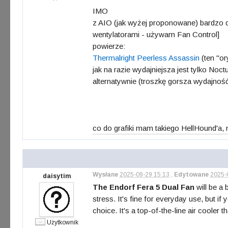
IMO
z AIO (jak wyżej proponowane) bardzo do
wentylatorami - używam Fan Control]
powierze:
Thermalright Peerless Assassin
(ten "or
jak na razie wydajniejsza jest tylko No
alternatywnie (troszkę gorsza wydajnoś
co do grafiki mam takiego HellHound'a,
Wysłane
2025-09-29 15:13
,
Edytowane
2025-
daisytim
The Endorf Fera 5 Dual Fan
will be a 
stress. It's fine for everyday use, but if
choice. It's a top-of-the-line air cooler 
Użytkownik