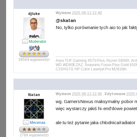
Wysłane
2025-09-13 22:40
djluke
@skatan
No, tylko porównanie tych aio to jak fak
Moderator
38584 wypowiedzi
Asus TUF Gaming X570 Plus, Ryzen 5800X, Arct
WD WD80EZAZ, Seasonic Focus Plus Gold 650W, 
C32HG70; HP Color Laserjet Pro M281fdn.
Wysłane
2025-09-13 22:49
,
Edytowane
2025-
Natan
wg. GamersNexus maksymalny pobor moc
więc wystarczy jakiś hi-end'dowe powie
ale tu też pytanie jaka chłodnica/radiato
Mecenas
2789 wypowiedzi