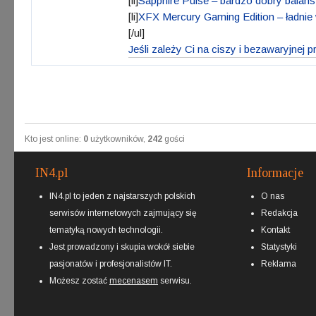
[li]
Sapphire Pulse – bardzo dobry balans
[li]
XFX Mercury Gaming Edition – ładnie w
[/ul]
Jeśli zależy Ci na ciszy i bezawaryjne
Kto jest online:
0
użytkowników,
242
gości
IN4.pl
Informacje
IN4.pl to jeden z najstarszych polskich
O nas
serwisów internetowych zajmujący się
Redakcja
tematyką nowych technologii.
Kontakt
Jest prowadzony i skupia wokół siebie
Statystyki
pasjonatów i profesjonalistów IT.
Reklama
Możesz zostać
mecenasem
serwisu.