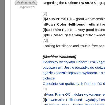
Regarding the
Radeon RX 9070 XT
grap
1 wypowiedzi
[ul]
[li]
Asus Prime OC
– good workmanship, s
[li]
PowerColor HellHound
– efficient a
[li]
Sapphire Pulse
– a very good balance
[li]
XFX Mercury Gaming Edition
– look
[/ul]
Looking for silence and trouble-free oper
[Machine translated]
Podwójny wentylator Endorf Fera 5 będz
obciążeniem. Jest w porządku do codzi
będzie znacznie lepszym wyborem. To na
cichsze.
Odnośnie kart graficznych Radeon RX 9
[ul]
[li]
Asus Prime OC – dobre wykonanie, so
[li]
PowerColor HellHound – wydajny i chł