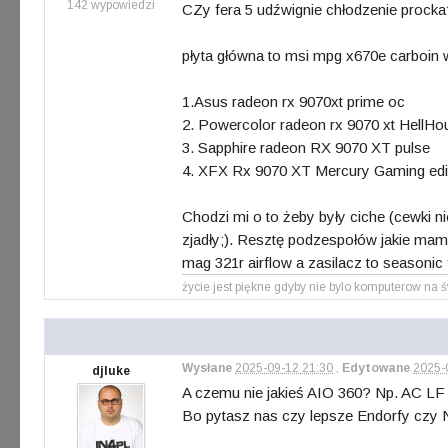
142 wypowiedzi
CZy fera 5 udźwignie chłodzenie procka
płyta główna to msi mpg x670e carboin wi
1.Asus radeon rx 9070xt prime oc
2. Powercolor radeon rx 9070 xt HellHo
3. Sapphire radeon RX 9070 XT pulse
4. XFX Rx 9070 XT Mercury Gaming edi
Chodzi mi o to żeby były ciche (cewki ni
zjadły;). Resztę podzespołów jakie mam
mag 321r airflow a zasilacz to season
życie jest piękne gdyby nie bylo komputerow na 
Wysłane
2025-09-12 21:30
,
Edytowane
2025-
djluke
A czemu nie jakieś AIO 360? Np. AC LF I
Bo pytasz nas czy lepsze Endorfy czy N