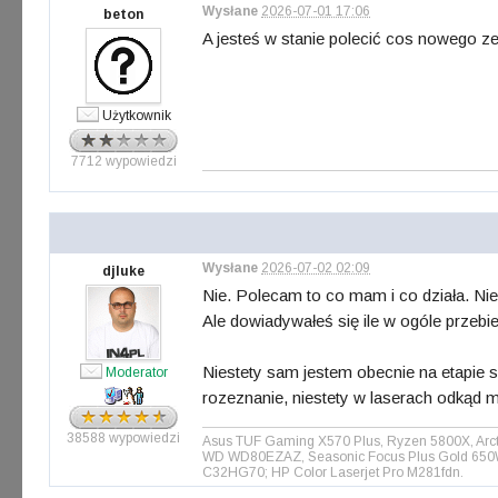
Wysłane
2026-07-01 17:06
beton
A jesteś w stanie polecić cos nowego z
Użytkownik
7712 wypowiedzi
Wysłane
2026-07-02 02:09
djluke
Nie. Polecam to co mam i co działa. Nie
Ale dowiadywałeś się ile w ogóle przeb
Niestety sam jestem obecnie na etapie
Moderator
rozeznanie, niestety w laserach odkąd 
38588 wypowiedzi
Asus TUF Gaming X570 Plus, Ryzen 5800X, Arct
WD WD80EZAZ, Seasonic Focus Plus Gold 650W, 
C32HG70; HP Color Laserjet Pro M281fdn.