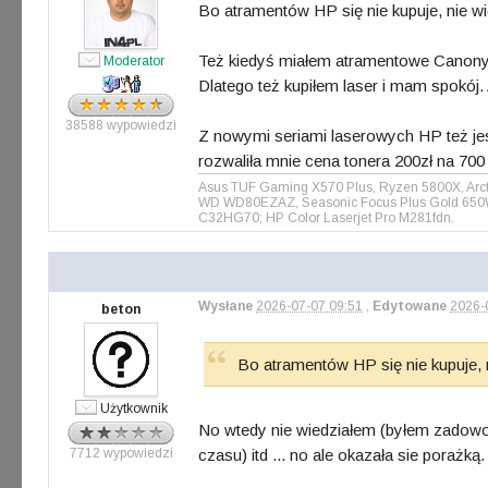
Bo atramentów HP się nie kupuje, nie w
Też kiedyś miałem atramentowe Canony i E
Moderator
Dlatego też kupiłem laser i mam spokój. 
38588 wypowiedzi
Z nowymi seriami laserowych HP też jes
rozwaliła mnie cena tonera 200zł na 700
Asus TUF Gaming X570 Plus, Ryzen 5800X, Arct
WD WD80EZAZ, Seasonic Focus Plus Gold 650W, 
C32HG70; HP Color Laserjet Pro M281fdn.
Wysłane
2026-07-07 09:51
,
Edytowane
2026-
beton
Bo atramentów HP się nie kupuje, 
Użytkownik
No wtedy nie wiedziałem (byłem zadowolo
7712 wypowiedzi
czasu) itd ... no ale okazała sie porażką.