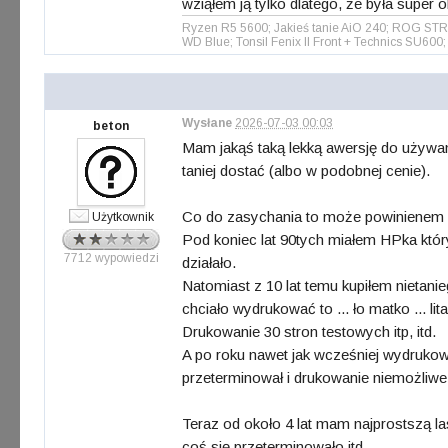
wziąłem ją tylko dlatego, że była super o
Ryzen R5 5600; Jakieś tanie AiO 240; ROG S
WD Blue; Tonsil Fenix II Front + Technics SU6
Wysłane
2026-07-03 00:03
beton
Mam jakąś taką lekką awersję do używany
taniej dostać (albo w podobnej cenie).
Co do zasychania to może powinienem n
Użytkownik
Pod koniec lat 90tych miałem HPka który 
7712 wypowiedzi
działało.
Natomiast z 10 lat temu kupiłem nietan
chciało wydrukować to ... ło matko ... l
Drukowanie 30 stron testowych itp, itd.
A po roku nawet jak wcześniej wydrukowa
przeterminował i drukowanie niemożliwe 
Teraz od około 4 lat mam najprostszą l
coś się przeterminowało itd..