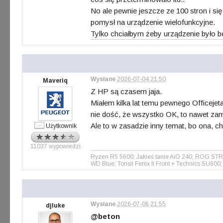
No ale pewnie jeszcze ze 100 stron i 
pomysł na urządzenie wielofunkcyjne.
Tylko chciałbym żeby urządzenie było b
Wysłane
2026-07-04 21:50
Maveriq
Z HP są czasem jaja.
Miałem kilka lat temu pewnego Officejeta
nie dość, że wszystko OK, to nawet zamie
Ale to w zasadzie inny temat, bo ona, ch
Użytkownik
11037 wypowiedzi
Ryzen R5 5600; Jakieś tanie AiO 240; ROG S
WD Blue; Tonsil Fenix II Front + Technics SU6
Wysłane
2026-07-06 21:55
djluke
@beton