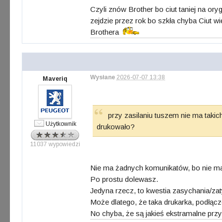
Czyli znów Brother bo ciut taniej na ory
zejdzie przez rok bo szkła chyba Ciut w
Brothera
Wysłane
2026-07-07 13:38
Maveriq
przy zasilaniu tuszem nie ma taki
Użytkownik
drukowało?
11037 wypowiedzi
Nie ma żadnych komunikatów, bo nie ma
Po prostu dolewasz.
Jedyna rzecz, to kwestia zasychania/zatyk
Może dlatego, że taka drukarka, podłączo
No chyba, że są jakieś ekstramalne przy