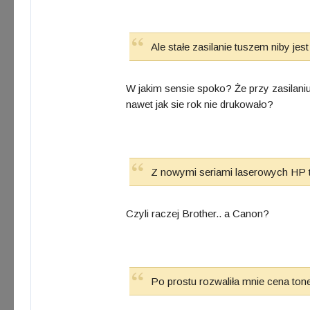
Ale stałe zasilanie tuszem niby jes
W jakim sensie spoko? Że przy zasilani
nawet jak sie rok nie drukowało?
Z nowymi seriami laserowych HP też
Czyli raczej Brother.. a Canon?
Po prostu rozwaliła mnie cena tone