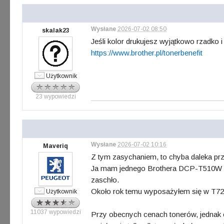
Wysłane
2026-07-02 08:50
skalak23
Jeśli kolor drukujesz wyjątkowo rzadko i
https://www.brother.pl/tonerbenefit
Użytkownik
23 wypowiedzi
Wysłane
2026-07-02 10:16
Maveriq
Z tym zasychaniem, to chyba daleka prz
Ja mam jednego Brothera DCP-T510W z bod
zaschło.
Około rok temu wyposażyłem się w T720D
Użytkownik
11037 wypowiedzi
Przy obecnych cenach tonerów, jednak 