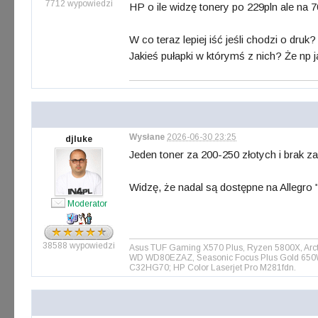
7712 wypowiedzi
HP o ile widzę tonery po 229pln ale na
W co teraz lepiej iść jeśli chodzi o d
Jakieś pułapki w którymś z nich? Że np j
Wysłane
2026-06-30 23:25
djluke
Jeden toner za 200-250 złotych i brak z
Widzę, że nadal są dostępne na Allegr
Moderator
38588 wypowiedzi
Asus TUF Gaming X570 Plus, Ryzen 5800X, Arct
WD WD80EZAZ, Seasonic Focus Plus Gold 650W, 
C32HG70; HP Color Laserjet Pro M281fdn.