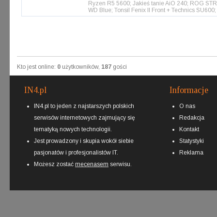
Ryzen R5 5600; Jakieś tanie AiO 240; ROG S
WD Blue; Tonsil Fenix II Front + Technics SU6
Kto jest online:
0
użytkowników,
187
gości
IN4.pl
Informacje
IN4.pl to jeden z najstarszych polskich
O nas
serwisów internetowych zajmujący się
Redakcja
tematyką nowych technologii.
Kontakt
Jest prowadzony i skupia wokół siebie
Statystyki
pasjonatów i profesjonalistów IT.
Reklama
Możesz zostać
mecenasem
serwisu.