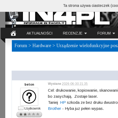
Ta strona używa ciasteczek (cook
AKTUALNOŚCI
RECENZJE
FORUM
Forum
>
Hardware
> Urządzenie wielofunkcyjne po
Wysłane
2026-06-30 21:35
beton
Cel: drukowanie, kopiowanie, skanowani
bo zasychają. Zostaje laser.
Taniej
HP
szkoda ze bez druku dwustron
Brother
- Hyba juz pełen wypas.
Użytkownik