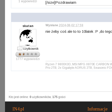
1 wypowiedzi
[/size]
Pozdrawiam
Wysłane
2024-08-02 17:59
skatan
nie żeby coś ale to to 10latek :P ,do tego 
Użytkownik
1777 wypowiedzi
Ryzen 7 9800X3D, MSI MPG X870E CARBON WIFI 
Pro 2TB, 2x Gigabyte AORUS 2TB, Seasonic FO
Kto jest online:
0
użytkowników,
175
gości
IN4.pl
Informacje