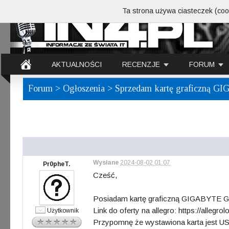
Ta strona używa ciasteczek (cook
AKTUALNOŚCI
RECENZJE
FORUM
Forum
>
Ogłoszenia
> Sprzedam kartę graficzną
Wysłane
2024-08-02 01:07
Pr0pheT.
Cześć,
Posiadam kartę graficzną GIGABYTE 
Link do oferty na allegro: https://allegr
Użytkownik
Przypomnę że w
ystawiona karta jes