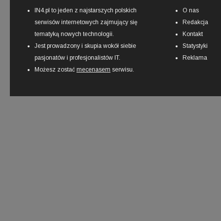
IN4.pl to jeden z najstarszych polskich
O nas
serwisów internetowych zajmujący się
Redakcja
tematyką nowych technologii.
Kontakt
Jest prowadzony i skupia wokół siebie
Statystyki
pasjonatów i profesjonalistów IT.
Reklama
Możesz zostać
mecenasem
serwisu.