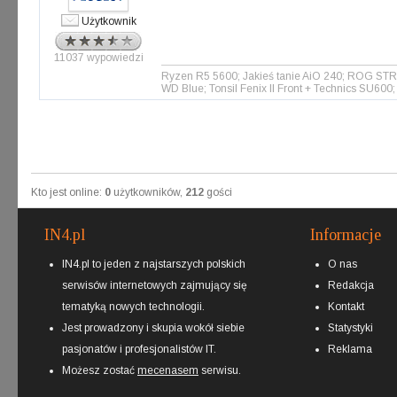
Użytkownik
11037 wypowiedzi
Ryzen R5 5600; Jakieś tanie AiO 240; ROG S
WD Blue; Tonsil Fenix II Front + Technics SU6
Kto jest online:
0
użytkowników,
212
gości
IN4.pl
Informacje
IN4.pl to jeden z najstarszych polskich
O nas
serwisów internetowych zajmujący się
Redakcja
tematyką nowych technologii.
Kontakt
Jest prowadzony i skupia wokół siebie
Statystyki
pasjonatów i profesjonalistów IT.
Reklama
Możesz zostać
mecenasem
serwisu.