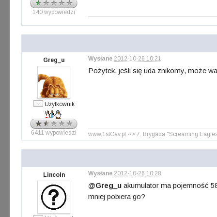
140 wypowiedzi
Wysłane
2012-10-26 10:21
Greg_u
Pożytek, jeśli się uda znikomy, może wa
Użytkownik
6411 wypowiedzi
www.1stCav.pl --> 7. Brygada "Screaming Eagles" 
Wysłane
2012-10-26 10:28
Lincoln
@Greg_u
akumulator ma pojemność 5800
mniej pobiera go?