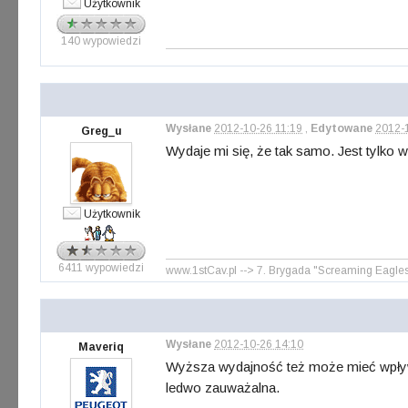
Użytkownik
140 wypowiedzi
Wysłane
2012-10-26 11:19
,
Edytowane
2012-
Greg_u
Wydaje mi się, że tak samo. Jest tylko 
Użytkownik
6411 wypowiedzi
www.1stCav.pl --> 7. Brygada "Screaming Eagles" 
Wysłane
2012-10-26 14:10
Maveriq
Wyższa wydajność też może mieć wpływ na
ledwo zauważalna.