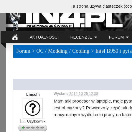
Ta strona używa ciasteczek (cook
AKTUALNOŚCI
RECENZJE
FORUM
Forum
>
OC / Modding / Cooling
> Intel B950 i pyt
Wysłane
2012-10-25 12:38
Lincoln
Mam taki procesor w laptopie, moje pyta
jest obciążony? Powiedzmy zejść tak do 
maxymalnym wydłużeniu pracy na baterii
Użytkownik