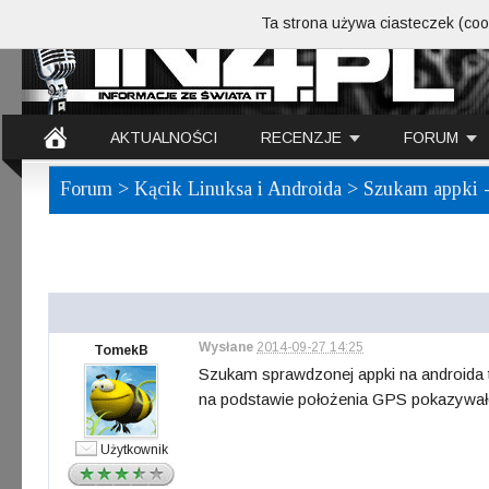
Ta strona używa ciasteczek (cook
AKTUALNOŚCI
RECENZJE
FORUM
Forum
>
Kącik Linuksa i Androida
> Szukam appki -
Wysłane
2014-09-27 14:25
TomekB
Szukam sprawdzonej appki na androida 
na podstawie położenia GPS pokazywało
Użytkownik