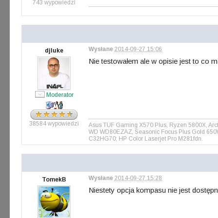
743 wypowiedzi
Wysłane
2014-09-27 15:06
djluke
Nie testowałem ale w opisie jest to co 
Moderator
38584 wypowiedzi
Asus TUF Gaming X570 Plus, Ryzen 5800X, Arct
WD WD80EZAZ, Seasonic Focus Plus Gold 650W, 
C32HG70; HP Color Laserjet Pro M281fdn.
Wysłane
2014-09-27 15:28
TomekB
Niestety opcja kompasu nie jest dostęp