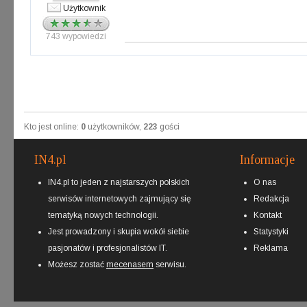
Użytkownik
743 wypowiedzi
Kto jest online:
0
użytkowników,
223
gości
IN4.pl
Informacje
IN4.pl to jeden z najstarszych polskich
O nas
serwisów internetowych zajmujący się
Redakcja
tematyką nowych technologii.
Kontakt
Jest prowadzony i skupia wokół siebie
Statystyki
pasjonatów i profesjonalistów IT.
Reklama
Możesz zostać
mecenasem
serwisu.