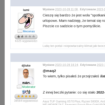
Wysłane
2023-10-28 11:08
,
Edytowane
2023-1
lami
Cieszę się bardzo że jest wola "spotkan
urlopowe. Mam nadzieję, że temat się roz
Piszcie co sadzicie o tym pomyślicie.
Mecenas
6325 wypowiedzi
Lubię ten portal i niepowtarzalny klimat jaki tworz
Wysłane
2023-10-28 18:24
,
Edytowane
2023-
djluke
@maq2
To wiem, tylko pisałeś że przejrzałeś
lis
Moderator
Z innej beczki pytanie: co się stało
2022-
38584 wypowiedzi
Asus TUF Gaming X570 Plus, Ryzen 5800X, Arct
WD WD80EZAZ, Seasonic Focus Plus Gold 650W, 