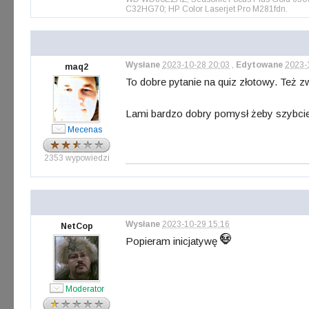
C32HG70; HP Color Laserjet Pro M281fdn.
Wysłane
2023-10-28 20:03
,
Edytowane
2023-
maq2
To dobre pytanie na quiz złotowy. Też 
Lami bardzo dobry pomysł żeby szybciej
Mecenas
2353 wypowiedzi
Wysłane
2023-10-29 15:16
NetCop
Popieram inicjatywę
Moderator