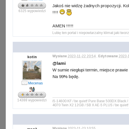
Jakoś nie widzę żadnych propozycji. K
6325 wypowiedzi
!!!!
AMEN !!!!!
Lubię ten portal i niepowtarzalny klimat jaki tworz
Wysłane
2023-11-22 20:54
,
Edytowane
2023-
kotin
@lami
W sumie niegłupi termin, miejsce prawi
Na 99% będę.
Mecenas
14388 wypowiedzi
i5-14600 KF / be quiet! Pure Base 500DX Blac
4070 Twin X2 12GB / SB X AE-5 PLUS / be quiet!
Wysłane
2023-11-23 10:55