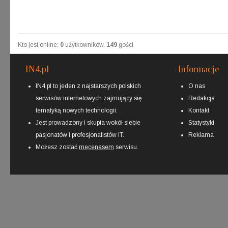
Kto jest online:
0
użytkowników,
149
gości
IN4.pl
Informacje
IN4.pl to jeden z najstarszych polskich
O nas
serwisów internetowych zajmujący się
Redakcja
tematyką nowych technologii.
Kontakt
Jest prowadzony i skupia wokół siebie
Statystyki
pasjonatów i profesjonalistów IT.
Reklama
Możesz zostać
mecenasem
serwisu.