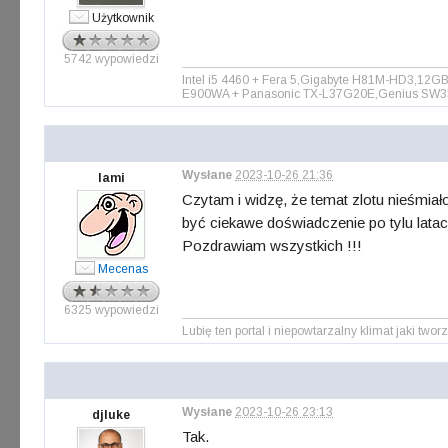
Użytkownik
5742 wypowiedzi
Intel i5 4460 + Fera 5,Gigabyte H81M-HD3,12
E900WA + Panasonic TX-L37G20E,Genius SW3
Wysłane
2023-10-26 21:36
lami
Czytam i widzę, że temat zlotu nieśmiał
być ciekawe doświadczenie po tylu latac
Pozdrawiam wszystkich !!!
Mecenas
6325 wypowiedzi
Lubię ten portal i niepowtarzalny klimat jaki tworz
Wysłane
2023-10-26 23:13
djluke
Tak.