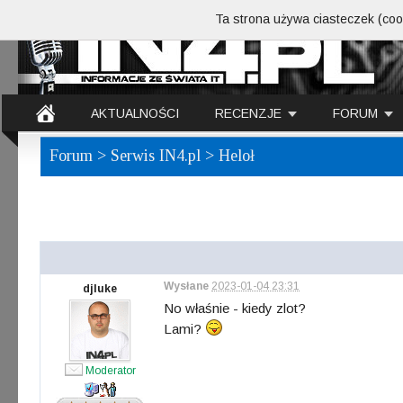
Ta strona używa ciasteczek (cook
AKTUALNOŚCI
RECENZJE
FORUM
Forum
>
Serwis IN4.pl
> Heloł
Wysłane
2023-01-04 23:31
djluke
No właśnie - kiedy zlot?
Lami?
Moderator