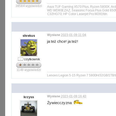
38584 wypowiedzi
Asus TUF Gaming X570 Plus, Ryzen 5800X, Arct
WD WD80EZAZ, Seasonic Focus Plus Gold 650W, 
C32HG70; HP Color Laserjet Pro M281fdn.
Wysłane
2023-01-09 11:04
shrekus
ja też chce! ja też!
Użytkownik
1149 wypowiedzi
Lenovo Legion 5-15 Ryzen 7 5800H/32GB/1TB
Wysłane
2023-01-09 16:43
krzyss
Żywiecczyzna