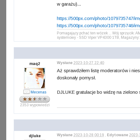
w garażu)...
https://500px.com/photo/1079735747/i
https://500px.com/photo/1079735746/i
Pomagający pchać ten wózek ... Mój sprzęcik: 
systemowy - SSD Viper VP4300 1TB, Magazyny: 
Wysłane
2023-10-27 22:40
maq2
Aż sprawdziłem listę moderatorów i nie
doskonały pomysł.
DJLUKE gratulacje bo widzę na zielono 
Mecenas
2353 wypowiedzi
Wysłane
2023-10-28 00:19
,
Edytowane
2023-
djluke