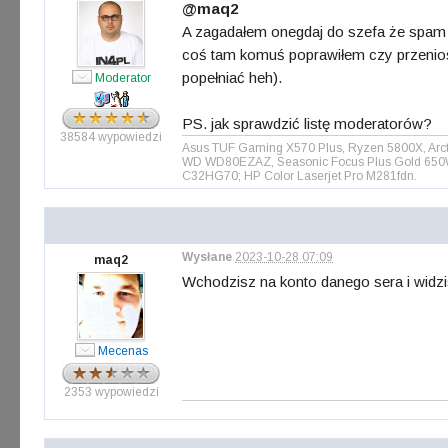
@maq2
A zagadałem onegdaj do szefa że spam na
coś tam komuś poprawiłem czy przeniosł
popełniać heh).
Moderator
PS. jak sprawdzić listę moderatorów?
38584 wypowiedzi
Asus TUF Gaming X570 Plus, Ryzen 5800X, Arct
WD WD80EZAZ, Seasonic Focus Plus Gold 650W, 
C32HG70; HP Color Laserjet Pro M281fdn.
Wysłane
2023-10-28 07:09
maq2
Wchodzisz na konto danego sera i widz
Mecenas
2353 wypowiedzi