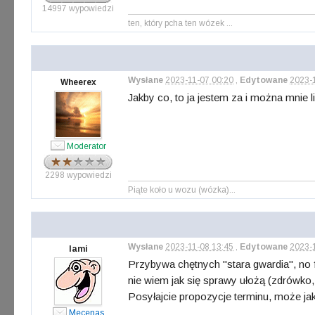
14997 wypowiedzi
ten, który pcha ten wózek ...
Wysłane
2023-11-07 00:20
,
Edytowane
2023-
Wheerex
Jakby co, to ja jestem za i można mnie l
Moderator
2298 wypowiedzi
Piąte koło u wozu (wózka)...
Wysłane
2023-11-08 13:45
,
Edytowane
2023-1
lami
Przybywa chętnych "stara gwardia", no 
nie wiem jak się sprawy ułożą (zdrówko, u
Posyłajcie propozycje terminu, może ja
Mecenas