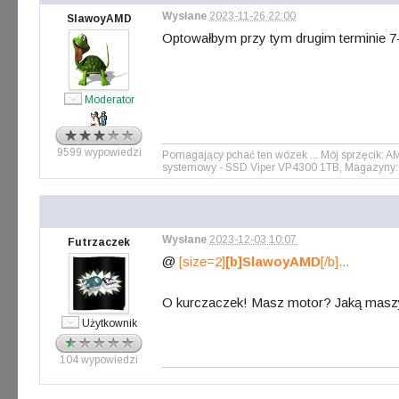
Wysłane
2023-11-26 22:00
SlawoyAMD
Optowałbym przy tym drugim terminie 
Moderator
9599 wypowiedzi
Pomagający pchać ten wózek ... Mój sprzęcik: 
systemowy - SSD Viper VP4300 1TB, Magazyny: 
Wysłane
2023-12-03 10:07
Futrzaczek
@
[size=2]
[b]SlawoyAMD
[/b]...
O kurczaczek! Masz motor? Jaką maszy
Użytkownik
104 wypowiedzi