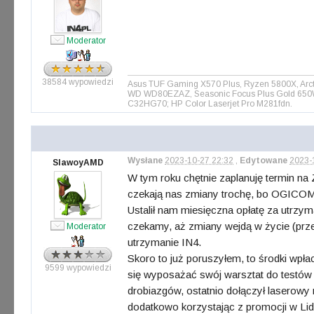
Moderator
38584 wypowiedzi
Asus TUF Gaming X570 Plus, Ryzen 5800X, Arct
WD WD80EZAZ, Seasonic Focus Plus Gold 650W, 
C32HG70; HP Color Laserjet Pro M281fdn.
Wysłane
2023-10-27 22:32
,
Edytowane
2023-
SlawoyAMD
W tym roku chętnie zaplanuję termin na 
czekają nas zmiany trochę, bo OGICOM, kt
Ustalił nam miesięczna opłatę za utrzyma
czekamy, aż zmiany wejdą w życie (prze
Moderator
utrzymanie IN4.
Skoro to już poruszyłem, to środki wpła
9599 wypowiedzi
się wyposażać swój warsztat do testów
drobiazgów, ostatnio dołączył laserowy
dodatkowo korzystając z promocji w Lid