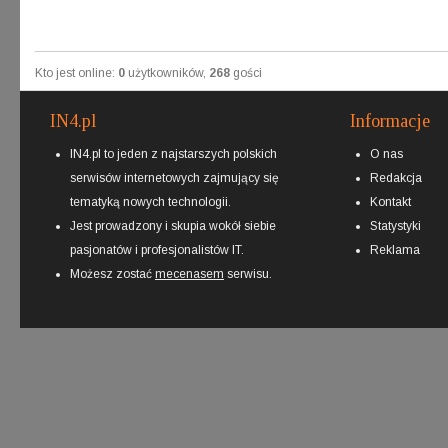
Kto jest online:
0
użytkowników,
268
gości
IN4.pl
Informacje
IN4.pl to jeden z najstarszych polskich
O nas
serwisów internetowych zajmujący się
Redakcja
tematyką nowych technologii.
Kontakt
Jest prowadzony i skupia wokół siebie
Statystyki
pasjonatów i profesjonalistów IT.
Reklama
Możesz zostać
mecenasem
serwisu.