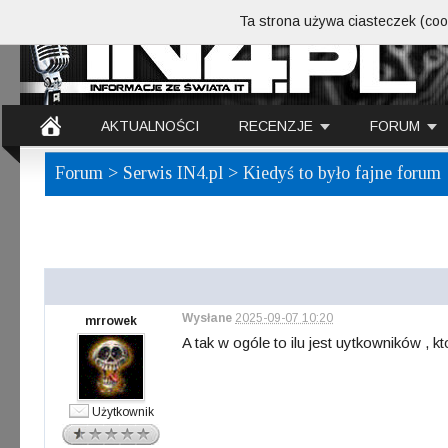
Ta strona używa ciasteczek (cook
AKTUALNOŚCI
RECENZJE
FORUM
Forum
>
Serwis IN4.pl
> Kiedyś to było fajne forum
Wysłane
2025-09-07 10:20
mrrowek
A tak w ogóle to ilu jest uytkowników , 
Użytkownik