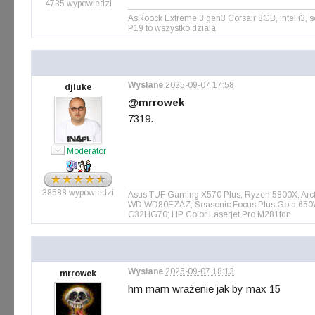
4735 wypowiedzi
AsRoock Extreme 3 gen3 Corsair 8GB, intel i3
P19 to wszystko dziala
Wysłane
2025-09-07 17:58
djluke
@mrrowek
7319.
Moderator
38588 wypowiedzi
Asus TUF Gaming X570 Plus, Ryzen 5800X, Arct
WD WD80EZAZ, Seasonic Focus Plus Gold 650W, 
C32HG70; HP Color Laserjet Pro M281fdn.
Wysłane
2025-09-07 18:13
mrrowek
hm mam wrażenie jak by max 15