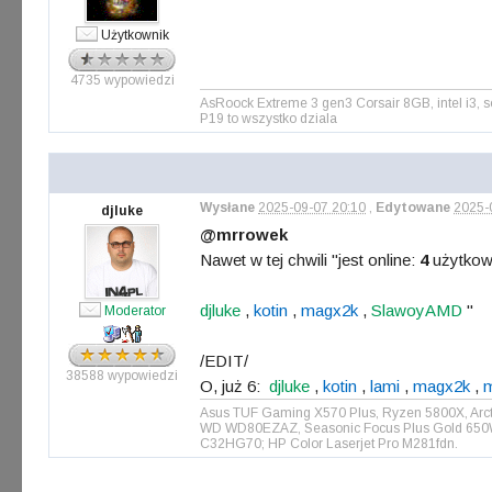
Użytkownik
4735 wypowiedzi
AsRoock Extreme 3 gen3 Corsair 8GB, intel i3
P19 to wszystko dziala
Wysłane
2025-09-07 20:10
,
Edytowane
2025-
djluke
@mrrowek
Nawet w tej chwili "jest online:
4
użytkow
djluke
,
kotin
,
magx2k
,
SlawoyAMD
"
Moderator
/EDIT/
38588 wypowiedzi
O, już 6:
djluke
,
kotin
,
lami
,
magx2k
,
Asus TUF Gaming X570 Plus, Ryzen 5800X, Arct
WD WD80EZAZ, Seasonic Focus Plus Gold 650W, 
C32HG70; HP Color Laserjet Pro M281fdn.