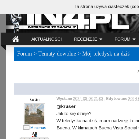
Ta strona używa ciasteczek (cook
AKTUALNOŚCI
RECENZJE
FORUM
Forum
>
Tematy dowolne
> Mój teledysk na dziś
Wysłane
2024-08-03 21:03
,
Edytowane
2024-
kotin
@kruser
Jak to się dzieje?
W teledysku na dziś, mam nadzieję że n
Buena. W klimatach Buena Vista Social
Mecenas