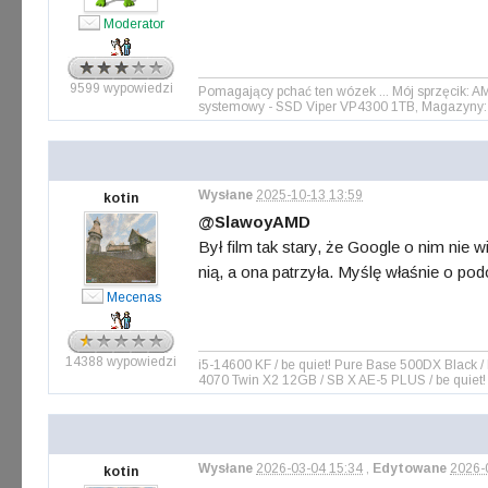
Moderator
9599 wypowiedzi
Pomagający pchać ten wózek ... Mój sprzęcik: 
systemowy - SSD Viper VP4300 1TB, Magazyny: 
Wysłane
2025-10-13 13:59
kotin
@SlawoyAMD
Był film tak stary, że Google o nim nie 
nią, a ona patrzyła. Myślę właśnie o po
Mecenas
14388 wypowiedzi
i5-14600 KF / be quiet! Pure Base 500DX Blac
4070 Twin X2 12GB / SB X AE-5 PLUS / be quiet!
Wysłane
2026-03-04 15:34
,
Edytowane
2026-
kotin