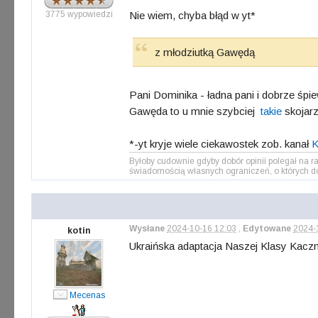
3775 wypowiedzi
Nie wiem, chyba błąd w yt*
z młodziutką Gawędą
Pani Dominika - ładna pani i dobrze śpie
Gawęda to u mnie szybciej
takie
skojarz
*-yt kryje wiele ciekawostek zob. kanał
K
Byłoby cudownie gdyby dobór opinii polegał na r
świadomością własnych ograniczeń, o których do
Wysłane
2024-10-16 12:03
,
Edytowane
2024-
kotin
Ukraińska adaptacja Naszej Klasy Kac
Mecenas