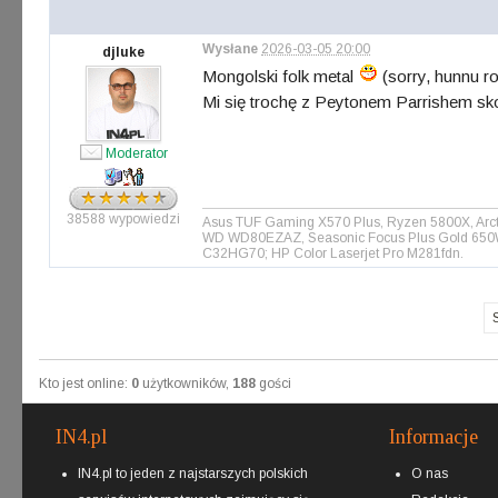
Wysłane
2026-03-05 20:00
djluke
Mongolski folk metal
(sorry, hunnu ro
Mi się trochę z Peytonem Parrishem skoj
Moderator
38588 wypowiedzi
Asus TUF Gaming X570 Plus, Ryzen 5800X, Arct
WD WD80EZAZ, Seasonic Focus Plus Gold 650W, 
C32HG70; HP Color Laserjet Pro M281fdn.
Kto jest online:
0
użytkowników,
188
gości
IN4.pl
Informacje
IN4.pl to jeden z najstarszych polskich
O nas