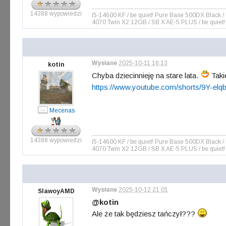
14388 wypowiedzi
i5-14600 KF / be quiet! Pure Base 500DX Blac
4070 Twin X2 12GB / SB X AE-5 PLUS / be quiet!
Wysłane
2025-10-11 16:13
kotin
Chyba dziecinnieję na stare lata.
Taki
https://www.youtube.com/shorts/9Y-el
Mecenas
14388 wypowiedzi
i5-14600 KF / be quiet! Pure Base 500DX Blac
4070 Twin X2 12GB / SB X AE-5 PLUS / be quiet!
Wysłane
2025-10-12 21:01
SlawoyAMD
@kotin
Ale że tak będziesz tańczył???