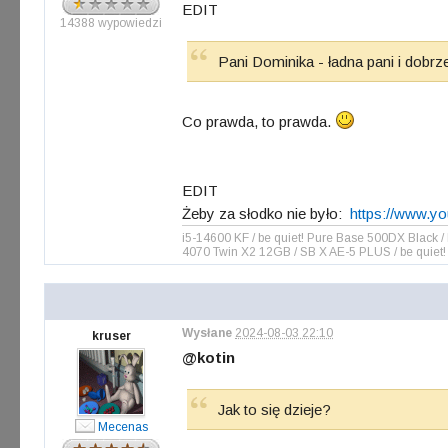
EDIT
14388 wypowiedzi
Pani Dominika - ładna pani i dobrz
Co prawda, to prawda.
EDIT
Żeby za słodko nie było:
https://www.y
i5-14600 KF / be quiet! Pure Base 500DX Blac
4070 Twin X2 12GB / SB X AE-5 PLUS / be quiet!
Wysłane
2024-08-03 22:10
kruser
@kotin
Jak to się dzieje?
Mecenas