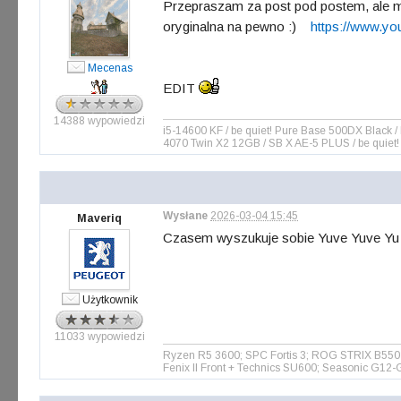
Przepraszam za post pod postem, ale minę
oryginalna na pewno :)
https://www.y
Mecenas
EDIT
14388 wypowiedzi
i5-14600 KF / be quiet! Pure Base 500DX Blac
4070 Twin X2 12GB / SB X AE-5 PLUS / be quiet!
Wysłane
2026-03-04 15:45
Maveriq
Czasem wyszukuje sobie Yuve Yuve Yu i 
Użytkownik
11033 wypowiedzi
Ryzen R5 3600; SPC Fortis 3; ROG STRIX B55
Fenix II Front + Technics SU600; Seasonic G12