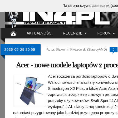
Ta strona używa ciasteczek (cook
AKTUALNOŚCI
RECENZJE
FORUM
2026-05-29 20:56
Autor: Sławomir Kwasowski (SlawoyAMD)
0
Acer - nowe modele laptopów z proc
Acer rozszerza portfolio laptopów o d
Wśród nowości znalazł się konwertowaln
Snapdragon X2 Plus, a także Acer Aspi
zapowiada urządzenie z nowym proces
potrzeby użytkowników. Swift Spin 14 AI
wydajności AI, elastycznej konstrukcji 2
natomiast przygotowany jako bardziej przystępna propozycja 