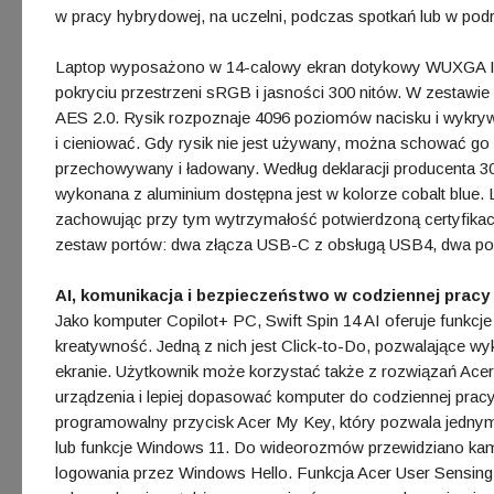
w pracy hybrydowej, na uczelni, podczas spotkań lub w pod
Laptop wyposażono w 14-calowy ekran dotykowy WUXGA IP
pokryciu przestrzeni sRGB i jasności 300 nitów. W zestawie
AES 2.0. Rysik rozpoznaje 4096 poziomów nacisku i wykryw
i cieniować. Gdy rysik nie jest używany, można schować g
przechowywany i ładowany. Według deklaracji producenta 3
wykonana z aluminium dostępna jest w kolorze cobalt blue. 
zachowując przy tym wytrzymałość potwierdzoną certyfikac
zestaw portów: dwa złącza USB-C z obsługą USB4, dwa por
AI, komunikacja i bezpieczeństwo w codziennej pracy
Jako komputer Copilot+ PC, Swift Spin 14 AI oferuje funkcj
kreatywność. Jedną z nich jest Click-to-Do, pozwalające w
ekranie. Użytkownik może korzystać także z rozwiązań Acer
urządzenia i lepiej dopasować komputer do codziennej prac
programowalny przycisk Acer My Key, który pozwala jednym 
lub funkcje Windows 11. Do wideorozmów przewidziano kame
logowania przez Windows Hello. Funkcja Acer User Sensin