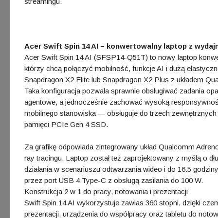
streamingu.
Acer Swift Spin 14 AI – konwertowalny laptop z wydajn
Acer Swift Spin 14 AI (SFSP14-Q51T) to nowy laptop konwer
którzy chcą połączyć mobilność, funkcje AI i dużą elasty
Snapdragon X2 Elite lub Snapdragon X2 Plus z układem Q
Taka konfiguracja pozwala sprawnie obsługiwać zadania opart
agentowe, a jednocześnie zachować wysoką responsywność 
mobilnego stanowiska — obsługuje do trzech zewnętrznyc
pamięci PCIe Gen 4 SSD.
Za grafikę odpowiada zintegrowany układ Qualcomm Adreno
ray tracingu. Laptop został też zaprojektowany z myślą o dł
działania w scenariuszu odtwarzania wideo i do 16.5 godzin
przez port USB 4 Type-C z obsługą zasilania do 100 W.
Konstrukcja 2 w 1 do pracy, notowania i prezentacji
Swift Spin 14 AI wykorzystuje zawias 360 stopni, dzięki cz
prezentacji, urządzenia do współpracy oraz tabletu do noto