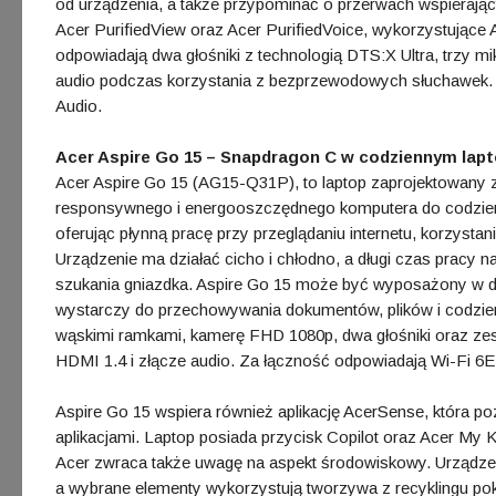
od urządzenia, a także przypominać o przerwach wspierając
Acer PurifiedView oraz Acer PurifiedVoice, wykorzystujące A
odpowiadają dwa głośniki z technologią DTS:X Ultra, trzy 
audio podczas korzystania z bezprzewodowych słuchawek. Ł
Audio.
Acer Aspire Go 15 – Snapdragon C w codziennym lapt
Acer Aspire Go 15 (AG15-Q31P), to laptop zaprojektowany z
responsywnego i energooszczędnego komputera do codzie
oferując płynną pracę przy przeglądaniu internetu, korzystani
Urządzenie ma działać cicho i chłodno, a długi czas pracy n
szukania gniazdka. Aspire Go 15 może być wyposażony w 
wystarczy do przechowywania dokumentów, plików i codzien
wąskimi ramkami, kamerę FHD 1080p, dwa głośniki oraz z
HDMI 1.4 i złącze audio. Za łączność odpowiadają Wi-Fi 6E
Aspire Go 15 wspiera również aplikację AcerSense, która po
aplikacjami. Laptop posiada przycisk Copilot oraz Acer My K
Acer zwraca także uwagę na aspekt środowiskowy. Urządzen
a wybrane elementy wykorzystują tworzywa z recyklingu p