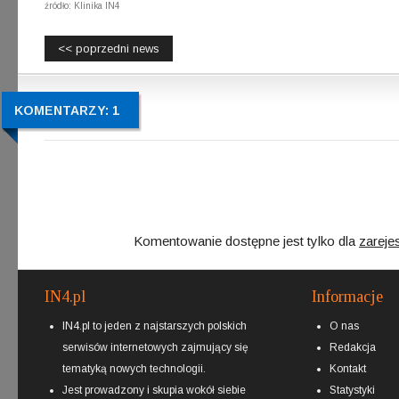
źródło: Klinika IN4
<< poprzedni news
KOMENTARZY: 1
Komentowanie dostępne jest tylko dla
zareje
IN4.pl
Informacje
IN4.pl to jeden z najstarszych polskich
O nas
serwisów internetowych zajmujący się
Redakcja
tematyką nowych technologii.
Kontakt
Jest prowadzony i skupia wokół siebie
Statystyki