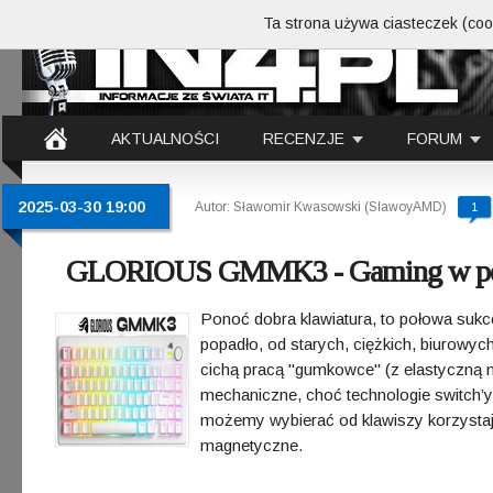
Ta strona używa ciasteczek (cook
AKTUALNOŚCI
RECENZJE
FORUM
2025-03-30 19:00
Autor: Sławomir Kwasowski (SlawoyAMD)
1
GLORIOUS GMMK3 - Gaming w pełne
Ponoć dobra klawiatura, to połowa sukc
popadło, od starych, ciężkich, biurowy
cichą pracą "gumkowce" (z elastyczną m
mechaniczne, choć technologie switch’y
możemy wybierać od klawiszy korzystaj
magnetyczne.