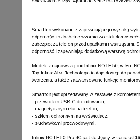
obiektywem 8 Mpx. Aparat do selfie ma rozdzielczo
Smartfon wykonano z zapewniającego wysoką wytrzy
odporność i szlachetne wzornictwo stali damasceńsk
zabezpiecza telefon przed upadkami i wstrząsami. S
odporność i zapewniając dodatkową warstwę ochro
Modele z najnowszej linii Infinix NOTE 50, w tym N
Tap Infinix AI∞. Technologia ta daje dostęp do ponad 
tworzenia, a także zaawansowane funkcje monitoro
Smartfon jest sprzedawany w zestawie z kompletem
- przewodem USB-C do ładowania,
- magnetycznym etui na telefon,
- szkłem ochronnym na wyświetlacz,
- słuchawkami przewodowymi.
Infinix NOTE 50 Pro 4G jest dostępny w cenie od
1