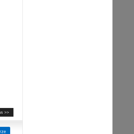
ws >>
rze