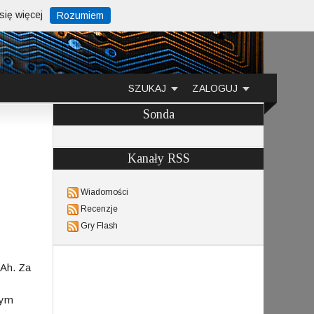
ię więcej
Rozumiem
SZUKAJ
ZALOGUJ
Sonda
Kanały RSS
Wiadomości
Recenzje
Gry Flash
mAh. Za
nym