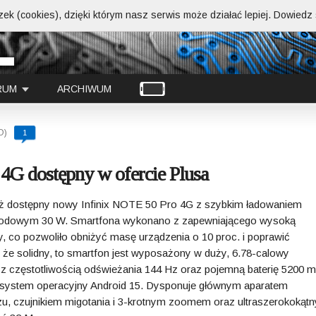
ek (cookies), dzięki którym nasz serwis może działać lepiej.
Dowiedz s
RUM
ARCHIWUM
D)
1
4G dostępny w ofercie Plusa
już dostępny nowy Infinix NOTE 50 Pro 4G z szybkim ładowaniem
odowym 30 W. Smartfona wykonano z zapewniającego wysoką
, co pozwoliło obniżyć masę urządzenia o 10 proc. i poprawić
 że solidny, to smartfon jest wyposażony w duży, 6.78-calowy
 częstotliwością odświeżania 144 Hz oraz pojemną baterię 5200 
a system operacyjny Android 15. Dysponuje głównym aparatem
azu, czujnikiem migotania i 3-krotnym zoomem oraz ultraszerokokąt