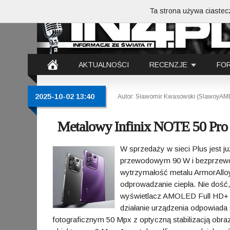
Ta strona używa ciastecz
AKTUALNOŚCI
RECENZJE
FO
2025-10-02 13:40
Autor: Sławomir Kwasowski (SlawoyAM
Metalowy Infinix NOTE 50 Pro 
W sprzedaży w sieci Plus jest 
przewodowym 90 W i bezprzew
wytrzymałość metalu ArmorAlloy
odprowadzanie ciepła. Nie dość,
wyświetlacz AMOLED Full HD+ z
działanie urządzenia odpowiad
fotograficznym 50 Mpx z optyczną stabilizacją obr