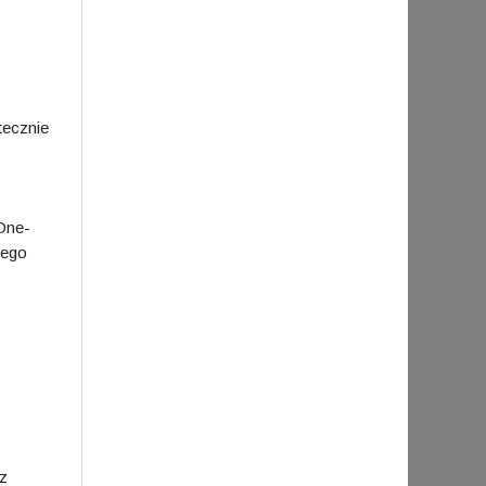
tecznie
 One-
nego
az