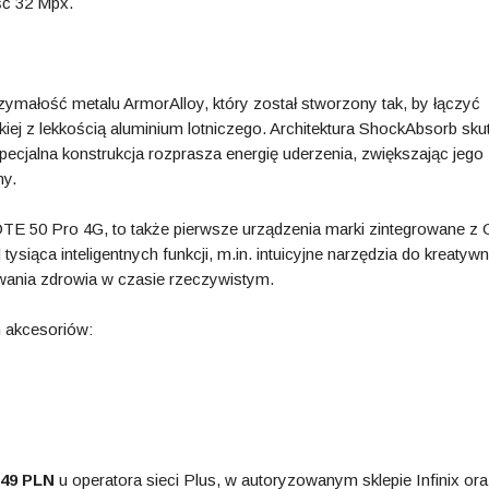
ść 32 Mpx.
małość metalu ArmorAlloy, który został stworzony tak, by łączyć
iej z lekkością aluminium lotniczego. Architektura ShockAbsorb sku
pecjalna konstrukcja rozprasza energię uderzenia, zwiększając jego
ny.
OTE 50 Pro 4G, to także pierwsze urządzenia marki zintegrowane z
tysiąca inteligentnych funkcji, m.in. intuicyjne narzędzia do kreatyw
wania zdrowia w czasie rzeczywistym.
 akcesoriów:
549 PLN
u operatora sieci Plus, w autoryzowanym sklepie Infinix or