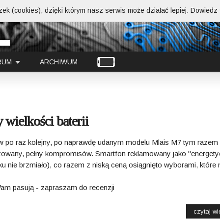
ek (cookies), dzięki którym nasz serwis może działać lepiej.
Dowiedz s
RUM
ARCHIWUM
wielkości baterii
ów po raz kolejny, po naprawdę udanym modelu Mlais M7 tym razem
izowany, pełny kompromisów. Smartfon reklamowany jako "energet
sku nie brzmiało), co razem z niską ceną osiągnięto wyborami, które 
am pasują - zapraszam do recenzji
czytaj wię