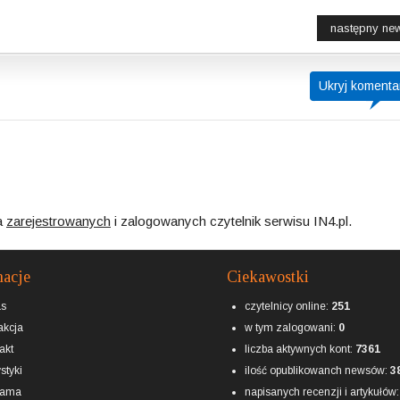
następny ne
Ukryj komenta
a
zarejestrowanych
i zalogowanych czytelnik serwisu IN4.pl.
macje
Ciekawostki
as
czytelnicy online:
251
kcja
w tym zalogowani:
0
akt
liczba aktywnych kont:
7361
styki
ilość opublikowanch newsów:
3
lama
napisanych recenzji i artykułów