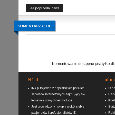
<< poprzedni news
KOMENTARZY: 18
Komentowanie dostępne jest tylko dl
IN4.pl
Infor
IN4.pl to jeden z najstarszych polskich
O n
serwisów internetowych zajmujący się
Reda
tematyką nowych technologii.
Kont
Jest prowadzony i skupia wokół siebie
Staty
pasjonatów i profesjonalistów IT.
Rek