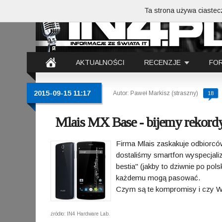
Ta strona używa ciastecz
AKTUALNOŚCI
RECENZJE
FO
2015-09-15 11:17
Autor: Paweł Markisz (straszny)
18
Mlais MX Base - bijemy rekordy 
Firma Mlais zaskakuje odbiorc
dostaliśmy smartfon wyspecjal
bestia" (jakby to dziwnie po pol
każdemu mogą pasować.
Czym są te kompromisy i czy W
źródło: IN4 Hardware Lab.