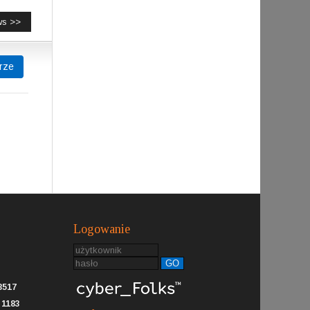
ws >>
rze
Logowanie
GO
8517
:
1183