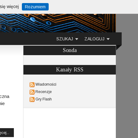
ię więcej
Rozumiem
SZUKAJ
ZALOGUJ
Sonda
Kanały RSS
Wiadomości
Recenzje
yczna
Gry Flash
nie
cej...