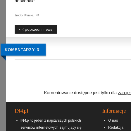
doskonałe...
źródło: Klinika IN4
<< poprzedni news
KOMENTARZY: 3
Komentowanie dostępne jest tylko dla
zareje
IN4.pl
Informacje
IN4.pl to jeden z najstarszych polskich
O nas
serwisów internetowych zajmujący się
Redakcja