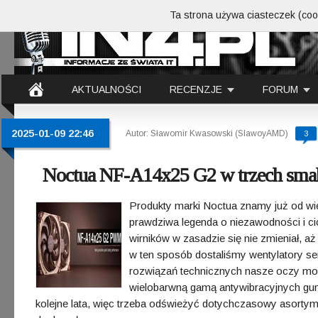
Ta strona używa ciasteczek (cook
AKTUALNOŚCI
RECENZJE
FORUM
2025-01-09 22:46
Autor: Sławomir Kwasowski (SlawoyAMD)
3
Noctua NF-A14x25 G2 w trzech smak
Produkty marki Noctua znamy już od wie
prawdziwa legenda o niezawodności i cic
wirników w zasadzie się nie zmieniał, a
w ten sposób dostaliśmy wentylatory se
rozwiązań technicznych nasze oczy mog
wielobarwną gamą antywibracyjnych gu
kolejne lata, więc trzeba odświeżyć dotychczasowy asortymen