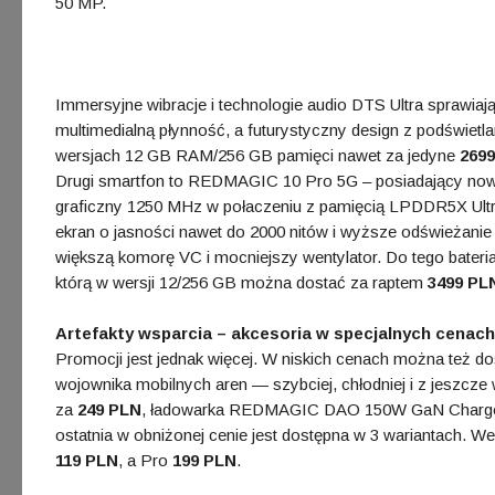
50 MP.
Immersyjne wibracje i technologie audio DTS Ultra sprawiają
multimedialną płynność, a futurystyczny design z podświetl
wersjach 12 GB RAM/256 GB pamięci nawet za jedyne
269
Drugi smartfon to REDMAGIC 10 Pro 5G – posiadający nows
graficzny 1250 MHz w połaczeniu z pamięcią LPDDR5X Ultr
ekran o jasności nawet do 2000 nitów i wyższe odświeżan
większą komorę VC i mocniejszy wentylator. Do tego bateri
którą w wersji 12/256 GB można dostać za raptem
3499 PL
Artefakty wsparcia – akcesoria w specjalnych cenach
Promocji jest jednak więcej. W niskich cenach można też d
wojownika mobilnych aren — szybciej, chłodniej i z jeszc
za
249 PLN
, ładowarka REDMAGIC DAO 150W GaN Charg
ostatnia w obniżonej cenie jest dostępna w 3 wariantach. We
119 PLN
, a Pro
199 PLN
.