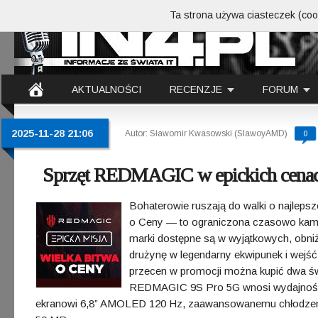
Ta strona używa ciasteczek (cook
AKTUALNOŚCI
RECENZJE
FORUM
2025-11-28 21:06
Autor: Sławomir Kwasowski (SlawoyAMD)
0
Sprzęt REDMAGIC w epickich cenach
Bohaterowie ruszają do walki o najle
o Ceny — to ograniczona czasowo kampani
marki dostępne są w wyjątkowych, obn
drużynę w legendarny ekwipunek i wejś
przecen w promocji można kupić dwa świ
REDMAGIC 9S Pro 5G wnosi wydajność 
ekranowi 6,8” AMOLED 120 Hz, zaawansowanemu chłodzeniu