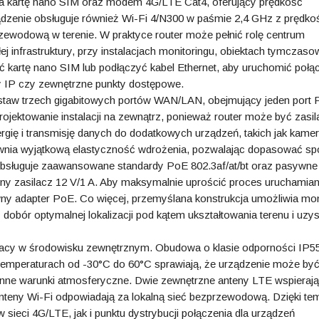
 kartę nano SIM oraz modem 4G/LTE Cat4, oferujący prędkość
ządzenie obsługuje również Wi-Fi 4/N300 w paśmie 2,4 GHz z prędko
zewodową w terenie. W praktyce router może pełnić rolę centrum
j infrastruktury, przy instalacjach monitoringu, obiektach tymczas
 kartę nano SIM lub podłączyć kabel Ethernet, aby uruchomić połąc
ery IP czy zewnętrzne punkty dostępowe.
w trzech gigabitowych portów WAN/LAN, obejmujący jeden port 
rojektowanie instalacji na zewnątrz, ponieważ router może być zasil
gię i transmisję danych do dodatkowych urządzeń, takich jak kame
ewnia wyjątkową elastyczność wdrożenia, pozwalając dopasować s
r obsługuje zaawansowane standardy PoE 802.3af/at/bt oraz pasywn
jny zasilacz 12 V/1 A. Aby maksymalnie uprościć proces uruchamian
ywny adapter PoE. Co więcej, przemyślana konstrukcja umożliwia mo
y dobór optymalnej lokalizacji pod kątem ukształtowania terenu i uzy
cy w środowisku zewnętrznym. Obudowa o klasie odporności IP55
emperaturach od -30°C do 60°C sprawiają, że urządzenie może by
nne warunki atmosferyczne. Dwie zewnętrzne anteny LTE wspierają
teny Wi-Fi odpowiadają za lokalną sieć bezprzewodową. Dzięki te
 sieci 4G/LTE, jak i punktu dystrybucji połączenia dla urządzeń