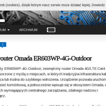
ek (cookies), dzięki którym nasz serwis może działać lepiej.
Dowiedz s
RUM
ARCHIWUM
3
y router Omada ER603WP-4G-Outdoor
aży ER603WP-4G-Outdoor, zewnętrzny router Omada 4G/LTE Cat4
worzone z myślą o miejscach, w których tradycyjna infrastruktura k
ąca lub trudna do szybkiego wdrożenia. Urządzenie pozwala urucho
o sieć komórkową, a jednocześnie wpisuje się w ekosystem Omada, d
ach wymagających centralnego zarządzania, zdalnego nadzoru i
trz.