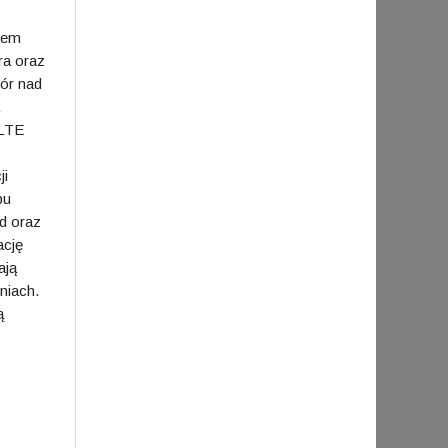
mem
ra oraz
zór nad
/LTE
ji
pu
d oraz
ację
ają
niach.
ą