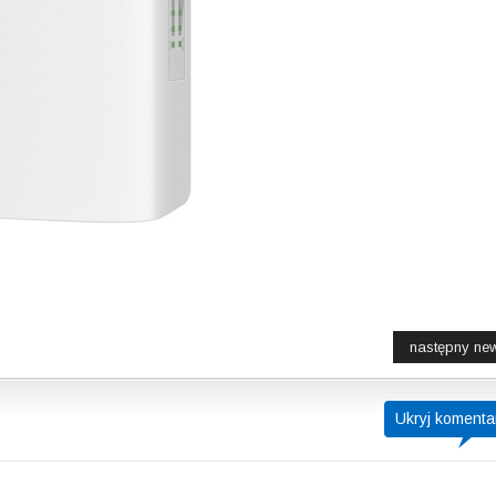
następny ne
Ukryj komenta