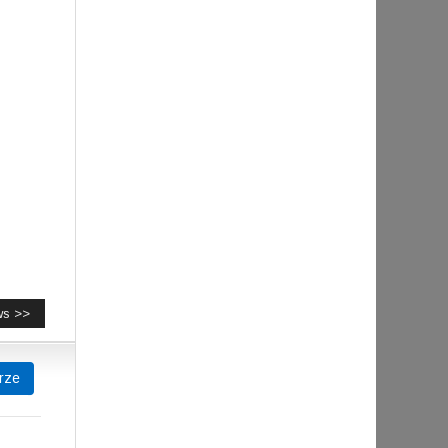
ws >>
rze