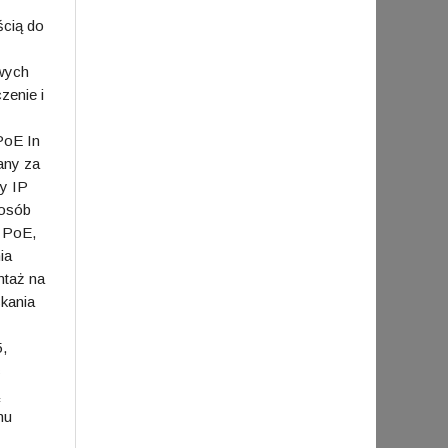
ścią do
owych
zenie i
PoE In
any za
ry IP
posób
e PoE,
ia
ntaż na
skania
,
ć
mu