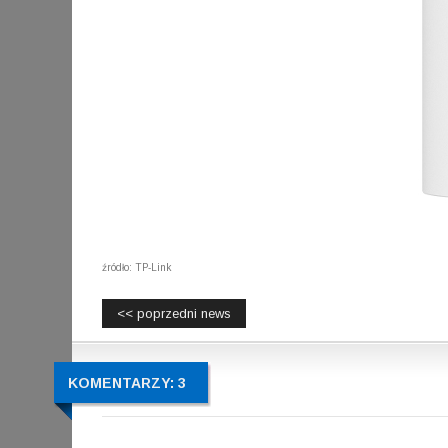
źródło: TP-Link
<< poprzedni news
KOMENTARZY: 3