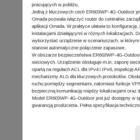
pracujących w pobliżu.
Jedną z kluczowych cech ER603WP-4G-Outdoor jes
Omada pozwala włączyć router do centralnie zarzą
aplikacji Omada. W praktyce ułatwia to konfigurację
instalacjami działającymi w różnych lokalizacjach.
wykorzystać urządzenie w scenariuszach, w którym 
stanowi automatyczne połączenie zapasowe.
W obszarze bezpieczeństwa ER603WP-4G-Outdoor ofe
sieciowych. Urządzenie obsługuje m.in. zaporę siec
opartą na regułach ACL dla IPv4 i IPv6, inspekcję
mechanizmy ALG dla kluczowych protokołów. Obsługa
ruchu pomiędzy segmentami, natomiast funkcje VP
bezpieczną komunikację między lokalizacjami oraz
Model ER603WP-4G-Outdoor jest już dostępny w sprz
gwarancją producenta. Pełna specyfikacja techniczna