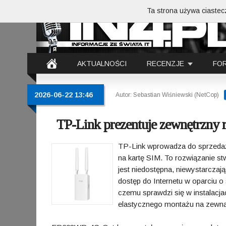
Ta strona używa ciastecz
AKTUALNOŚCI
RECENZJE
FO
2026-06-22 13:46
Autor: Sebastian Wiśniewski (NetCop)
TP-Link prezentuje zewnętrzn
TP-Link wprowadza do sprzed
na kartę SIM. To rozwiązanie st
jest niedostępna, niewystarczaj
dostęp do Internetu w oparciu 
czemu sprawdzi się w instalacj
elastycznego montażu na zewną