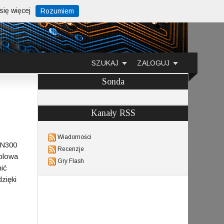
ię więcej
Rozumiem
SZUKAJ
ZALOGUJ
Sonda
Kanały RSS
Wiadomości
 N300
Recenzje
ablowa
Gry Flash
mić
zięki