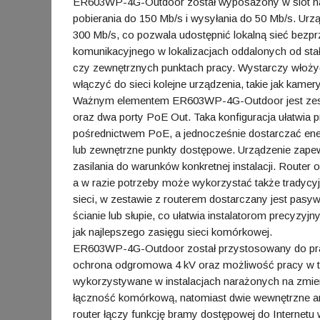
ER603WP-4G-Outdoor został wyposażony w slot na
pobierania do 150 Mb/s i wysyłania do 50 Mb/s. Ur
300 Mb/s, co pozwala udostępnić lokalną sieć bezpr
komunikacyjnego w lokalizacjach oddalonych od stałe
czy zewnętrznych punktach pracy. Wystarczy włożyć
włączyć do sieci kolejne urządzenia, takie jak kam
Ważnym elementem ER603WP-4G-Outdoor jest zesta
oraz dwa porty PoE Out. Taka konfiguracja ułatwia p
pośrednictwem PoE, a jednocześnie dostarczać ener
lub zewnętrzne punkty dostępowe. Urządzenie zap
zasilania do warunków konkretnej instalacji. Route
a w razie potrzeby może wykorzystać także tradycy
sieci, w zestawie z routerem dostarczany jest pas
ścianie lub słupie, co ułatwia instalatorom precyzyjn
jak najlepszego zasięgu sieci komórkowej.
ER603WP-4G-Outdoor został przystosowany do pra
ochrona odgromowa 4 kV oraz możliwość pracy w t
wykorzystywane w instalacjach narażonych na zmie
łączność komórkową, natomiast dwie wewnętrzne an
router łączy funkcję bramy dostępowej do Internetu w