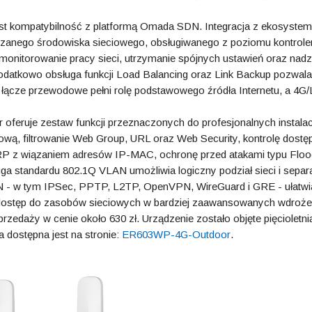
t kompatybilność z platformą Omada SDN. Integracja z ekosyste
dzanego środowiska sieciowego, obsługiwanego z poziomu kontrole
, monitorowanie pracy sieci, utrzymanie spójnych ustawień oraz nad
 Dodatkowo obsługa funkcji Load Balancing oraz Link Backup pozwala
łącze przewodowe pełni rolę podstawowego źródła Internetu, a 4G
ruje zestaw funkcji przeznaczonych do profesjonalnych instalac
iową, filtrowanie Web Group, URL oraz Web Security, kontrolę dostę
 ARP z wiązaniem adresów IP-MAC, ochronę przed atakami typu Floo
 standardu 802.1Q VLAN umożliwia logiczny podział sieci i separ
N - w tym IPSec, PPTP, L2TP, OpenVPN, WireGuard i GRE - ułatwi
 dostęp do zasobów sieciowych w bardziej zaawansowanych wdroże
edaży w cenie około 630 zł. Urządzenie zostało objęte pięcioletni
 dostępna jest na stronie:
ER603WP-4G-Outdoor
.