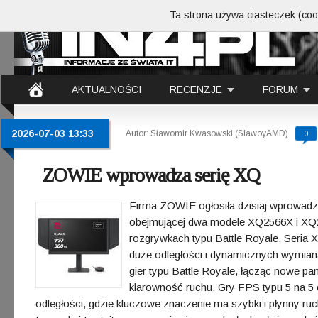
Ta strona używa ciasteczek (cook
AKTUALNOŚCI
RECENZJE
FORUM
2026-07-03 13:33
Autor: Sławomir Kwasowski (SlawoyAMD)
0
ZOWIE wprowadza serię XQ
Firma ZOWIE ogłosiła dzisiaj wprowadz
obejmującej dwa modele XQ2566X i XQ27
rozgrywkach typu Battle Royale. Seria 
duże odległości i dynamicznych wymian
gier typu Battle Royale, łącząc nowe 
klarowność ruchu. Gry FPS typu 5 na 5 o
odległości, gdzie kluczowe znaczenie ma szybki i płynny ruc