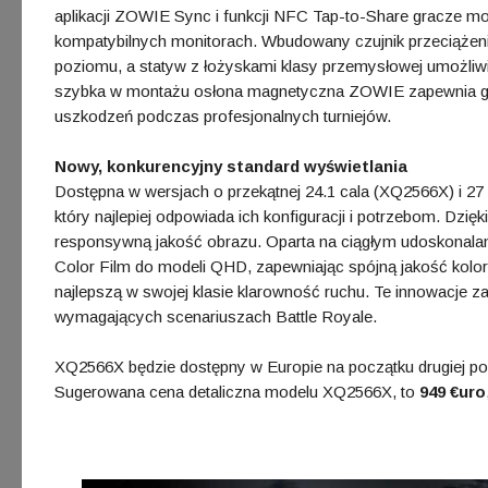
aplikacji ZOWIE Sync i funkcji NFC Tap-to-Share gracze mo
kompatybilnych monitorach. Wbudowany czujnik przeciążeni
poziomu, a statyw z łożyskami klasy przemysłowej umożliwi
szybka w montażu osłona magnetyczna ZOWIE zapewnia gracz
uszkodzeń podczas profesjonalnych turniejów.
Nowy, konkurencyjny standard wyświetlania
Dostępna w wersjach o przekątnej 24.1 cala (XQ2566X) i 2
który najlepiej odpowiada ich konfiguracji i potrzebom. Dzię
responsywną jakość obrazu. Oparta na ciągłym udoskonala
Color Film do modeli QHD, zapewniając spójną jakość kolor
najlepszą w swojej klasie klarowność ruchu. Te innowacje za
wymagających scenariuszach Battle Royale.
XQ2566X będzie dostępny w Europie na początku drugiej poł
Sugerowana cena detaliczna modelu XQ2566X, to
949 €uro