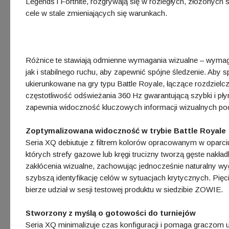
Legends i Fortnite, rozgrywają się w rozległych, złożonych 
cele w stale zmieniających się warunkach.
Różnice te stawiają odmienne wymagania wizualne – wymag
jak i stabilnego ruchu, aby zapewnić spójne śledzenie. Ab
ukierunkowane na gry typu Battle Royale, łączące rozdzie
częstotliwość odświeżania 360 Hz gwarantującą szybki i pły
zapewnia widoczność kluczowych informacji wizualnych po
Zoptymalizowana widoczność w trybie Battle Royale
Seria XQ debiutuje z filtrem kolorów opracowanym w oparc
których strefy gazowe lub kręgi trucizny tworzą gęste nakładk
zakłócenia wizualne, zachowując jednocześnie naturalny wygl
szybszą identyfikację celów w sytuacjach krytycznych. Pi
bierze udział w sesji testowej produktu w siedzibie ZOWIE.
Stworzony z myślą o gotowości do turniejów
Seria XQ minimalizuje czas konfiguracji i pomaga graczom