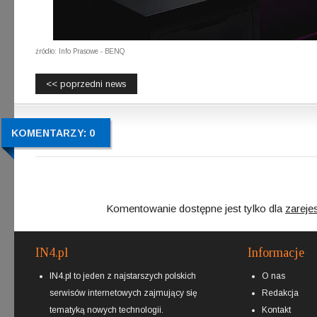
źródło: Info Prasowe - BENQ
<< poprzedni news
KOMENTARZY: 0
Komentowanie dostępne jest tylko dla
zareje
IN4.pl
Informacje
IN4.pl to jeden z najstarszych polskich
O nas
serwisów internetowych zajmujący się
Redakcja
tematyką nowych technologii.
Kontakt