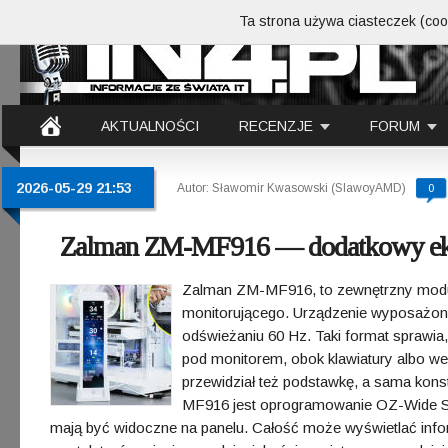
Ta strona używa ciasteczek (cook
AKTUALNOŚCI
RECENZJE
FORUM
2026-05-29 21:53
Autor: Sławomir Kwasowski (SlawoyAMD)
0
Zalman ZM-MF916 — dodatkowy ekra
Zalman ZM-MF916, to zewnętrzny moduł
monitorującego. Urządzenie wyposażono 
odświeżaniu 60 Hz. Taki format sprawia, 
pod monitorem, obok klawiatury albo 
przewidział też podstawkę, a sama kon
MF916 jest oprogramowanie OZ-Wide Sof
mają być widoczne na panelu. Całość może wyświetlać inf