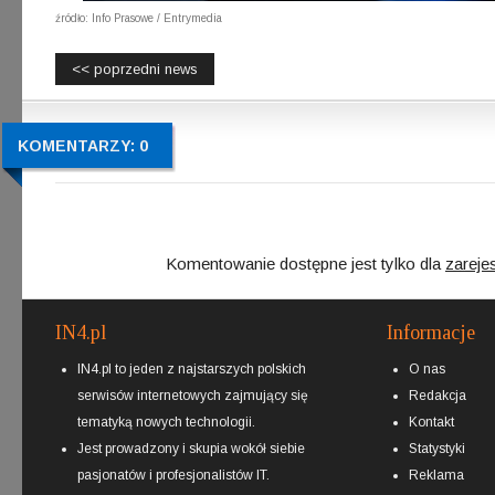
źródło: Info Prasowe / Entrymedia
<< poprzedni news
KOMENTARZY: 0
Komentowanie dostępne jest tylko dla
zareje
IN4.pl
Informacje
IN4.pl to jeden z najstarszych polskich
O nas
serwisów internetowych zajmujący się
Redakcja
tematyką nowych technologii.
Kontakt
Jest prowadzony i skupia wokół siebie
Statystyki
pasjonatów i profesjonalistów IT.
Reklama