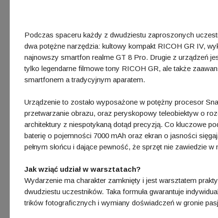
Podczas spaceru każdy z dwudziestu zaproszonych uczestn
dwa potężne narzędzia: kultowy kompakt RICOH GR IV, wyk
najnowszy smartfon realme GT 8 Pro. Drugie z urządzeń je
tylko legendarne filmowe tony RICOH GR, ale także zaawan
smartfonem a tradycyjnym aparatem.
Urządzenie to zostało wyposażone w potężny procesor Snap
przetwarzanie obrazu, oraz peryskopowy teleobiektyw o roz
architektury z niespotykaną dotąd precyzją. Co kluczowe p
baterię o pojemności 7000 mAh oraz ekran o jasności sięga
pełnym słońcu i dające pewność, że sprzęt nie zawiedzie 
Jak wziąć udział w warsztatach?
Wydarzenie ma charakter zamknięty i jest warsztatem prakty
dwudziestu uczestników. Taka formuła gwarantuje indywidu
trików fotograficznych i wymiany doświadczeń w gronie pas