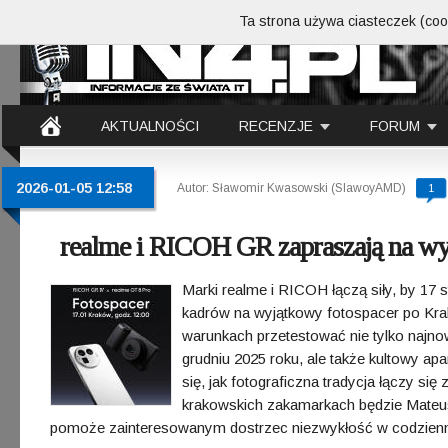
Ta strona używa ciasteczek (cook
AKTUALNOŚCI
RECENZJE
FORUM
2026-01-05 12:58
Autor: Sławomir Kwasowski (SlawoyAMD)
1
realme i RICOH GR zapraszają na wy
Marki realme i RICOH łączą siły, by 17 
kadrów na wyjątkowy fotospacer po Krak
warunkach przetestować nie tylko najn
grudniu 2025 roku, ale także kultowy a
się, jak fotograficzna tradycja łączy s
krakowskich zakamarkach będzie Mateusz
pomoże zainteresowanym dostrzec niezwykłość w codzienn