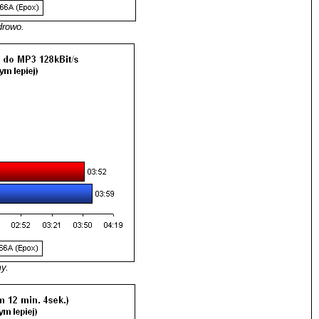
drowo.
y.