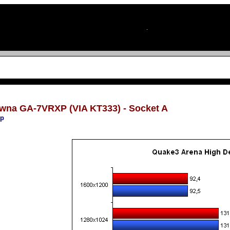
ówna GA-7VRXP (VIA KT333) - Socket A
op