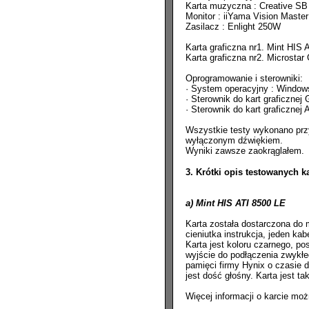
Karta muzyczna : Creative SB 
Monitor : iiYama Vision Maste
Zasilacz : Enlight 250W
Karta graficzna nr1. Mint HI
Karta graficzna nr2. Microsta
Oprogramowanie i sterowniki:
· System operacyjny : Windo
· Sterownik do kart graficznej
· Sterownik do kart graficznej
Wszystkie testy wykonano przy 
wyłączonym dźwiękiem.
Wyniki zawsze zaokrąglałem.
3. Krótki opis testowanych ka
a) Mint HIS ATI 8500 LE
Karta została dostarczona do 
cieniutka instrukcja, jeden ka
Karta jest koloru czarnego, po
wyjście do podłączenia zwykłe
pamięci firmy Hynix o czasie d
jest dość głośny. Karta jest 
Więcej informacji o karcie mo