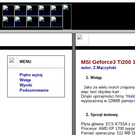
MSI Geforce3 Ti200
MENU
autor:
Z.Mączyński
Piętro wyżej
1. Wstęp
Wstęp
Wyniki
Jako że wielu moich znajomyc
Podsumowanie
więc test obydwu kart .
Dzięki uprzejmości firmy “
Hobb
wyposażoną w 128MB pamięc
.
2.
Sprzęt testowy
Płyta główna: ECS K7S5A z z
Procesor: AMD XP 1700 (wypoż
Pamięć operacyjna: 512 MB 