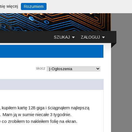
ię więcej
Rozumiem
SZUKAJ
ZALOGUJ
skocz
kupiłem kartę 128 giga i ściągnąłem najlepszą
. Mam ją w sumie niecałe 3 tygodnie.
co zrobiłem to nakleiłem folię na ekran.