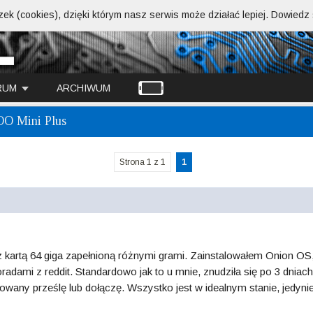
ek (cookies), dzięki którym nasz serwis może działać lepiej.
Dowiedz s
RUM
ARCHIWUM
OO Mini Plus
Strona 1 z 1
1
z kartą 64 giga zapełnioną różnymi grami. Zainstalowałem Onion OS, 
adami z reddit. Standardowo jak to u mnie, znudziła się po 3 dniach
sowany prześlę lub dołączę. Wszystko jest w idealnym stanie, jedynie 