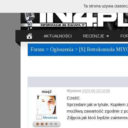
Ta strona używa ciastecz
AKTUALNOŚCI
RECENZJE
FO
Forum
>
Ogłoszenia
> [S] Retrokonsola MIY
Wysłane
2023-06-20 10:09
maq2
Cześć;
Sprzedam jak w tytule. Kupiłem 
możliwą zawartość zgodnie z por
Zdjęcia jak ktoś będzie zaintere
Mecenas