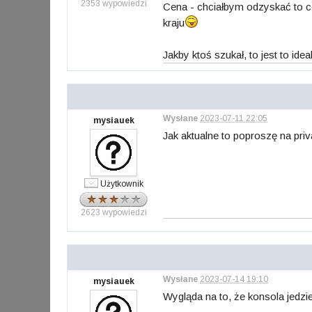
2353 wypowiedzi
Cena - chciałbym odzyskać to co 
kraju
Jakby ktoś szukał, to jest to i
Wysłane
2023-07-11 22:05
mysiauek
Jak aktualne to poproszę na pri
Użytkownik
2623 wypowiedzi
Wysłane
2023-07-14 19:10
mysiauek
Wygląda na to, że konsola jedzie