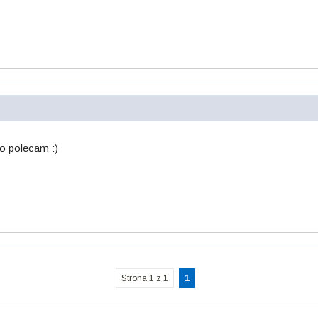
no polecam :)
Strona 1 z 1
1