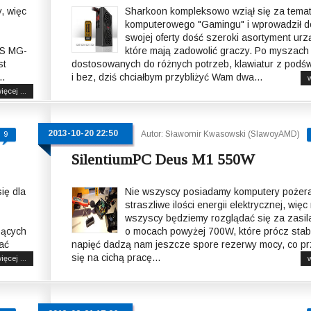
, więc
Sharkoon kompleksowo wziął się za tema
komputerowego "Gamingu" i wprowadził d
swojej oferty dość szeroki asortyment ur
S MG-
które mają zadowolić graczy. Po myszach
st
dostosowanych do różnych potrzeb, klawiatur z podśw
..
i bez, dziś chciałbym przybliżyć Wam dwa...
w
ięcej ...
2013-10-20 22:50
Autor: Sławomir Kwasowski (SlawoyAMD)
9
SilentiumPC Deus M1 550W
ię dla
Nie wszyscy posiadamy komputery pożer
straszliwe ilości energii elektrycznej, więc
wszyscy będziemy rozglądać się za zasil
zących
o mocach powyżej 700W, które prócz stabi
ać
napięć dadzą nam jeszcze spore rezerwy mocy, co pr
się na cichą pracę...
ięcej ...
w