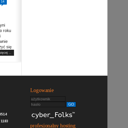
14
yni
o roku
i
ównie
zyć się
ięcej ...
Logowanie
GO
8514
:
1183
profesjonalny hosting