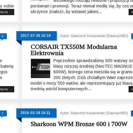
wszelkiego rodzaju newsów i propozycji t
y sobie
porównań i promocji. Teraz niemal modlę się, by coś w
skrzynce znaleźć, by wstawić jakieś...
ięcej ...
w
2017-07-26 16:19
Autor: Sławomir Kwasowski (SlawoyAMD)
0
CORSAIR TX550M Modularna
Elektrownia
o
Poprzednio sprawdzaliśmy 600 watowy za
 baterię
klasy niższej-średniej (NeoTEC MAGNUS
egoś
600W), którego cena mieściła się w grani
ów
200 złotych. Dziś chciałbym Wam zaprez
model o mocy 550 watów, ale reprezentujący już klasę
średnią wśród komputerowych...
ięcej ...
w
2016-02-18 19:11
Autor: Sławomir Kwasowski (SlawoyAMD)
2
Sharkoon WPM Bronze 600 i 700W