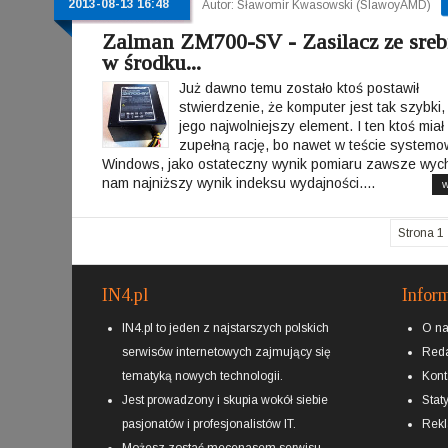
2013-08-13 16:48
Autor: Sławomir Kwasowski (SlawoyAMD)
Zalman ZM700-SV - Zasilacz ze sre
w środku...
Już dawno temu zostało ktoś postawił
stwierdzenie, że komputer jest tak szybki,
jego najwolniejszy element. I ten ktoś miał
zupełną rację, bo nawet w teście system
Windows, jako ostateczny wynik pomiaru zawsze wyc
nam najniższy wynik indeksu wydajności....
w
Strona 1 
IN4.pl
Infor
IN4.pl to jeden z najstarszych polskich
O n
serwisów internetowych zajmujący się
Reda
tematyką nowych technologii.
Kont
Jest prowadzony i skupia wokół siebie
Staty
pasjonatów i profesjonalistów IT.
Rek
Możesz zostać
mecenasem
serwisu.