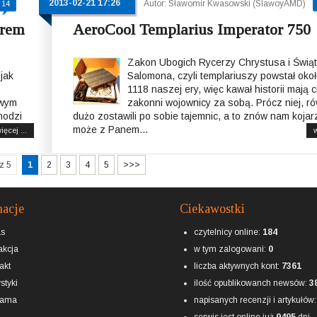
2013-02-21 17:26
Autor: Sławomir Kwasowski (SlawoyAMD)
14
brem
AeroCool Templarius Imperator 750
Zakon Ubogich Rycerzy Chrystusa i Świąt
 jak
Salomona, czyli templariuszy powstał okoł
1118 naszej ery, więc kawał historii mają c
owym
zakonni wojownicy za sobą. Prócz niej, r
hodzi
dużo zostawili po sobie tajemnic, a to znów nam kojar
może z Panem...
ięcej ...
w
z 5
1
2
3
4
5
>>>
macje
Ciekawostki
as
czytelnicy online:
184
kcja
w tym zalogowani:
0
akt
liczba aktywnych kont:
7361
styki
ilość opublikowanch newsów:
3
lama
napisanych recenzji i artykułów
serwis jest online już
9495
dni