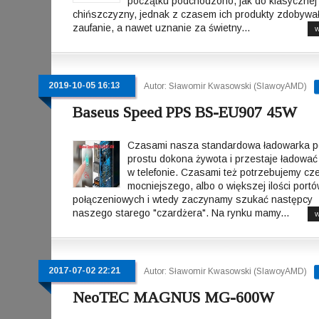
początku podchodzono, jak do klasycznej
chińszczyzny, jednak z czasem ich produkty zdobywał
zaufanie, a nawet uznanie za świetny...
w
2019-10-05 16:13
Autor: Sławomir Kwasowski (SlawoyAMD)
Baseus Speed PPS BS-EU907 45W
Czasami nasza standardowa ładowarka p
prostu dokona żywota i przestaje ładować
w telefonie. Czasami też potrzebujemy cz
mocniejszego, albo o większej ilości port
połączeniowych i wtedy zaczynamy szukać następcy
naszego starego "czardżera". Na rynku mamy...
w
2017-07-02 22:21
Autor: Sławomir Kwasowski (SlawoyAMD)
NeoTEC MAGNUS MG-600W