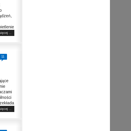
t
o
ządzeń,
ietlenie
ięcej ...
11
ające
 nie
aczami
lności
zekłada
ięcej ...