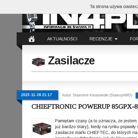
Ta strona używa ciastecz
AKTUALNOŚCI
RECENZJE
FO
Zasilacze
2023-11-28 21:17
Autor: Sławomir Kwasowski (SlawoyAMD)
CHIEFTRONIC POWERUP 85GPX-8
Pamiętam czasy (a to oznacza, że jestem
już bardzo stary), kiedy na rynku pojawiły 
zasilacze marki CHIEFTEC, do których na