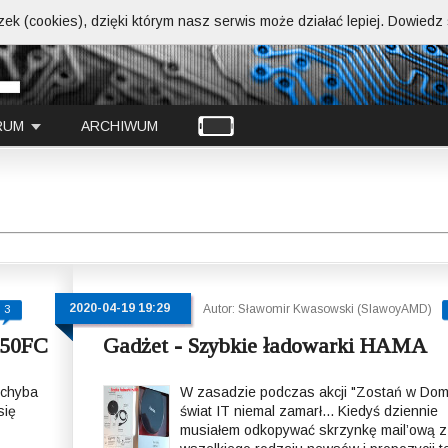
ek (cookies), dzięki którym nasz serwis może działać lepiej.
Dowiedz s
RUM
ARCHIWUM
2020-04-19 19:29
Autor: Sławomir Kwasowski (SlawoyAMD)
3
50FC
Gadżet - Szybkie ładowarki HAMA
 chyba
W zasadzie podczas akcji "Zostań w Dom
się
świat IT niemal zamarł... Kiedyś dziennie
musiałem odkopywać skrzynkę mail’ową z