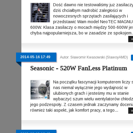
Dość dawno nie testowaliśmy już zasilaczy
dziś chciałbym nadrobić zaległości w
nowoczesnych sprzętach zasilających i
przedstawić Wam model NeoTEC MAGNU
600W. Klasa zasilaczy o mocach między 500-600W je
chyba najpopularniejsza, bo w zasadzie ze spokojem.
w
2014-05-16 17:49
Autor: Sławomir Kwasowski (SlawoyAMD)
Seasonic - 520W FanLess Platinum
Na początku fascynacji komputerem liczy s
nas niemal wyłącznie jego wydajność w
ulubionych grach i jesteśmy mu w stanie
wybaczyć szum wielu wentylatorów chłod
jego podzespoły. Z czasem jednak zaczynamy doceni
również taki aspekt, jak komfort pracy, a tego...
w