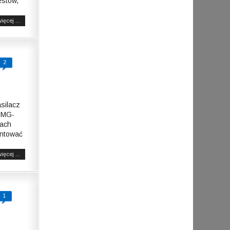
estów,
ięcej ...
2
silacz
 MG-
cach
entować
ięcej ...
1