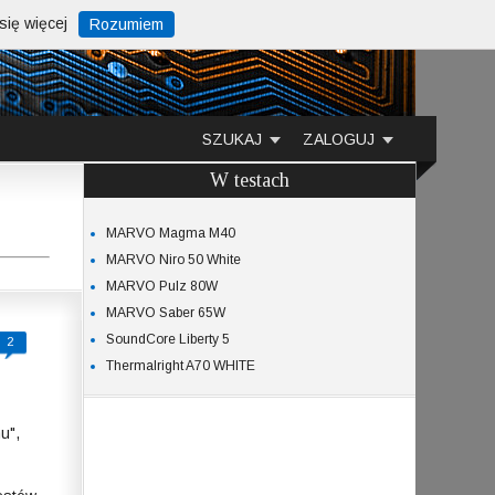
ię więcej
Rozumiem
SZUKAJ
ZALOGUJ
W testach
MARVO Magma M40
MARVO Niro 50 White
MARVO Pulz 80W
MARVO Saber 65W
SoundCore Liberty 5
2
Thermalright A70 WHITE
u",