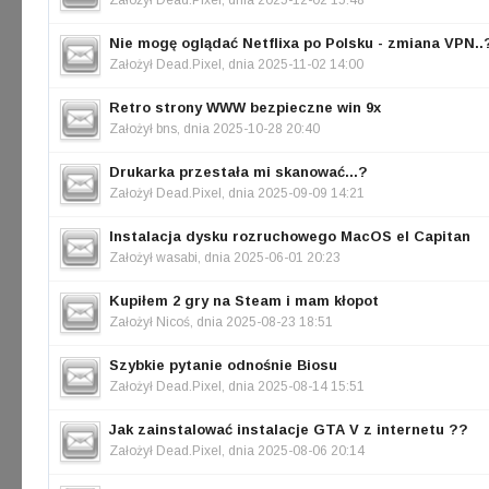
Założył
Dead.Pixel
, dnia 2025-12-02 15:48
Nie mogę oglądać Netflixa po Polsku - zmiana VPN..
Założył
Dead.Pixel
, dnia 2025-11-02 14:00
Retro strony WWW bezpieczne win 9x
Założył
bns
, dnia 2025-10-28 20:40
Drukarka przestała mi skanować...?
Założył
Dead.Pixel
, dnia 2025-09-09 14:21
Instalacja dysku rozruchowego MacOS el Capitan
Założył
wasabi
, dnia 2025-06-01 20:23
Kupiłem 2 gry na Steam i mam kłopot
Założył
Nicoś
, dnia 2025-08-23 18:51
Szybkie pytanie odnośnie Biosu
Założył
Dead.Pixel
, dnia 2025-08-14 15:51
Jak zainstalować instalacje GTA V z internetu ??
Założył
Dead.Pixel
, dnia 2025-08-06 20:14