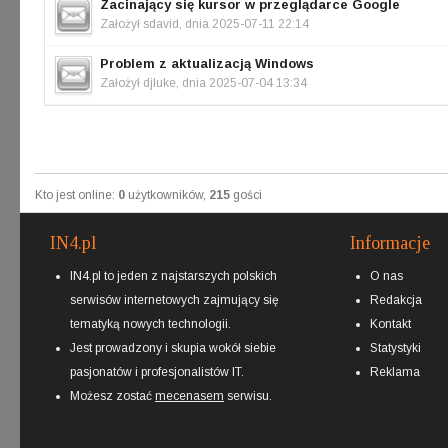
Zacinający się kursor w przeglądarce Google
Założył
sdavid
, dnia 2025-07-11 22:14
Problem z aktualizacją Windows
Założył
djluke
, dnia 2025-07-04 13:34
Kto jest online:
0
użytkowników,
215
gości
IN4.pl
Informacje
IN4.pl to jeden z najstarszych polskich
O nas
serwisów internetowych zajmujący się
Redakcja
tematyką nowych technologii.
Kontakt
Jest prowadzony i skupia wokół siebie
Statystyki
pasjonatów i profesjonalistów IT.
Reklama
Możesz zostać
mecenasem
serwisu.