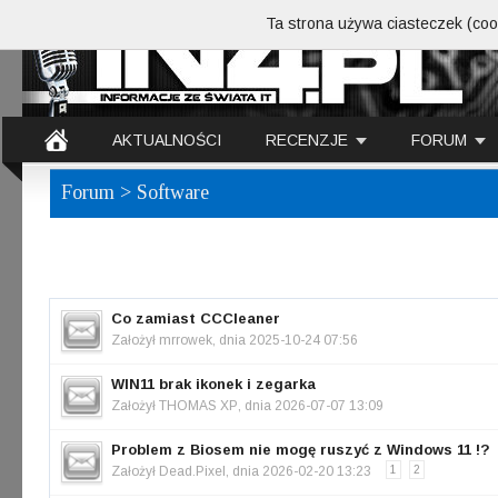
Ta strona używa ciasteczek (cook
AKTUALNOŚCI
RECENZJE
FORUM
Forum
> Software
Co zamiast CCCleaner
Założył
mrrowek
, dnia 2025-10-24 07:56
WIN11 brak ikonek i zegarka
Założył
THOMAS XP
, dnia 2026-07-07 13:09
Problem z Biosem nie mogę ruszyć z Windows 11 !?
Założył
Dead.Pixel
, dnia 2026-02-20 13:23
1
2