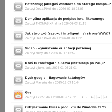
Potrzebuję jakiegoś Windowsa do starego kompa..?
Założył
Dead.Pixel
, dnia 2026-02-18 23:03
Domyślna aplikacja do podpisu kwalifikowanego
Założył
THOMAS XP
, dnia 2026-03-03 21:15
Jak stworzyć (szybko i inteligentnie) stronę WWW.?
Założył
Dead.Pixel
, dnia 2026-01-16 13:25
Video - wymuszenie orientacji poziomej
Założył
cichy
, dnia 2026-02-17 15:52
Ktoś tu robił/ogarnia Serva (instalacja po PXE)?
Założył
djluke
, dnia 2026-01-03 21:01
Dysk google - flagowanie katalogów
Założył
Maveriq
, dnia 2025-12-03 10:44
Gry
Założył
aY227
, dnia 2018-08-27 20:25
1
...
11
12
13
Odzyskiwanie klucza produktu do Windows 11 ??