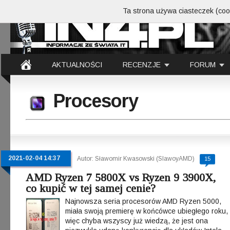
Ta strona używa ciasteczek (cook
AKTUALNOŚCI
RECENZJE
FORUM
Procesory
2021-02-04 14:37
Autor: Sławomir Kwasowski (SlawoyAMD)
15
AMD Ryzen 7 5800X vs Ryzen 9 3900X,
co kupić w tej samej cenie?
Najnowsza seria procesorów AMD Ryzen 5000,
miała swoją premierę w końcówce ubiegłego roku,
więc chyba wszyscy już wiedzą, że jest ona