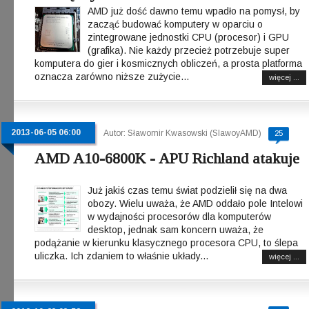
AMD już dość dawno temu wpadło na pomysł, by
zacząć budować komputery w oparciu o
zintegrowane jednostki CPU (procesor) i GPU
(grafika). Nie każdy przecież potrzebuje super
komputera do gier i kosmicznych obliczeń, a prosta platforma
oznacza zarówno niższe zużycie...
więcej ...
2013-06-05 06:00
Autor: Sławomir Kwasowski (SlawoyAMD)
25
AMD A10-6800K - APU Richland atakuje
Już jakiś czas temu świat podzielił się na dwa
obozy. Wielu uważa, że AMD oddało pole Intelowi
w wydajności procesorów dla komputerów
desktop, jednak sam koncern uważa, że
podążanie w kierunku klasycznego procesora CPU, to ślepa
uliczka. Ich zdaniem to właśnie układy...
więcej ...