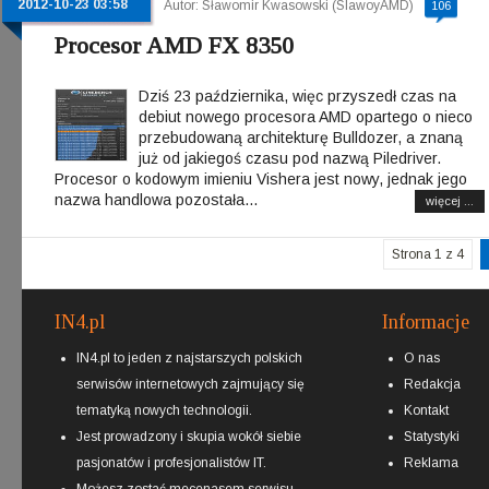
2012-10-23 03:58
Autor: Sławomir Kwasowski (SlawoyAMD)
106
Procesor AMD FX 8350
Dziś 23 października, więc przyszedł czas na
debiut nowego procesora AMD opartego o nieco
przebudowaną architekturę Bulldozer, a znaną
już od jakiegoś czasu pod nazwą Piledriver.
Procesor o kodowym imieniu Vishera jest nowy, jednak jego
nazwa handlowa pozostała...
więcej ...
Strona 1 z 4
IN4.pl
Informacje
IN4.pl to jeden z najstarszych polskich
O nas
serwisów internetowych zajmujący się
Redakcja
tematyką nowych technologii.
Kontakt
Jest prowadzony i skupia wokół siebie
Statystyki
pasjonatów i profesjonalistów IT.
Reklama
Możesz zostać
mecenasem
serwisu.