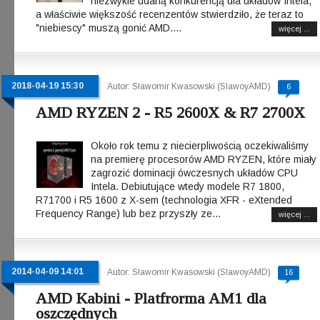
niezwykle udaną konkurencją dla układów Intela,
a właściwie większość recenzentów stwierdziło, że teraz to
"niebiescy" muszą gonić AMD....
więcej ...
2018-04-19 15:30
Autor: Sławomir Kwasowski (SlawoyAMD)
6
AMD RYZEN 2 - R5 2600X & R7 2700X
Około rok temu z niecierpliwością oczekiwaliśmy
na premierę procesorów AMD RYZEN, które miały
zagrozić dominacji ówczesnych układów CPU
Intela. Debiutujące wtedy modele R7 1800,
R71700 i R5 1600 z X-sem (technologia XFR - eXtended
Frequency Range) lub bez przyszły ze...
więcej ...
2014-04-09 14:01
Autor: Sławomir Kwasowski (SlawoyAMD)
16
AMD Kabini - Platfrorma AM1 dla
oszczędnych