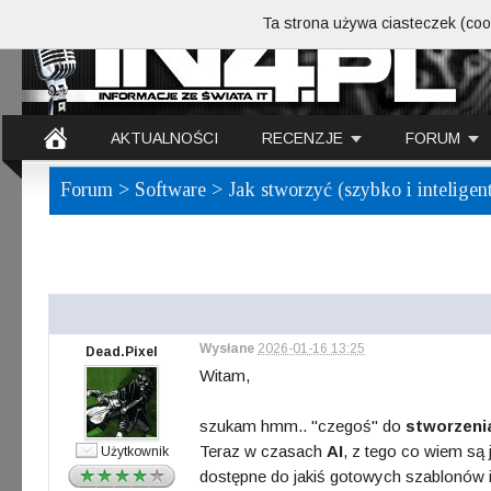
Ta strona używa ciasteczek (cook
AKTUALNOŚCI
RECENZJE
FORUM
Forum
>
Software
> Jak stworzyć (szybko i intelige
Wysłane
2026-01-16 13:25
Dead.Pixel
Witam,
szukam hmm.. "czegoś" do
stworzeni
Teraz w czasach
AI
, z tego co wiem są
Użytkownik
dostępne do jakiś gotowych szablonów i 