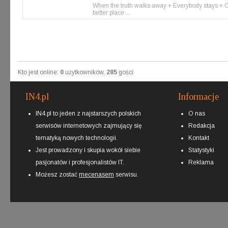
When the truth walks away + Everybody stays + Cau
better place ...
Kto jest online:
0
użytkowników,
285
gości
IN4.pl
Informacje
IN4.pl to jeden z najstarszych polskich
O nas
serwisów internetowych zajmujący się
Redakcja
tematyką nowych technologii.
Kontakt
Jest prowadzony i skupia wokół siebie
Statystyki
pasjonatów i profesjonalistów IT.
Reklama
Możesz zostać
mecenasem
serwisu.