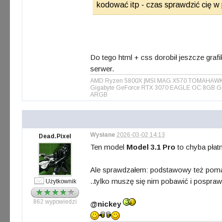
kodować itp - czas sprawdzić cię w 
Do tego html + css dorobił jeszcze grafi
serwer.
AMD Ryzen 5800X |MSI MAG X570 TOMAHAWK WIF
Gigabyte GeForce RTX 3070 EAGLE OC 8GB GD
ARGB
Wysłane
2026-03-02 14:13
Dead.Pixel
Ten model
Model 3.1 Pro
to chyba płatn
Ale sprawdzałem: podstawowy też pomag
..tylko muszę się nim pobawić i posprawd
Użytkownik
862 wypowiedzi
@nickey