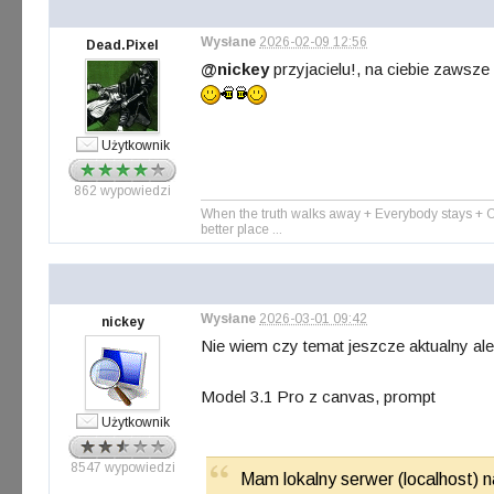
Wysłane
2026-02-09 12:56
Dead.Pixel
@
nickey
przyjacielu!, na ciebie zawsz
Użytkownik
862 wypowiedzi
When the truth walks away + Everybody stays + Cau
better place ...
Wysłane
2026-03-01 09:42
nickey
Nie wiem czy temat jeszcze aktualny al
Model 3.1 Pro z canvas, prompt
Użytkownik
8547 wypowiedzi
Mam lokalny serwer (localhost) n