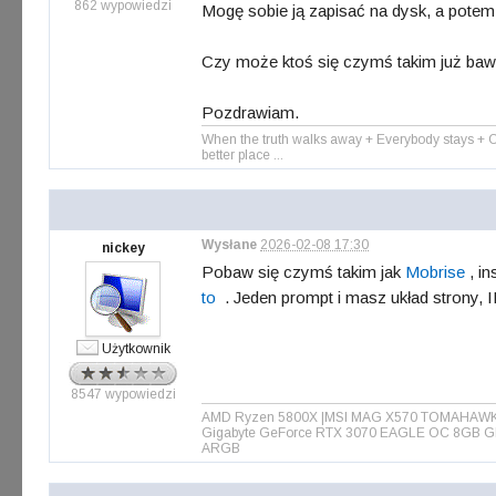
862 wypowiedzi
Mogę sobie ją zapisać na dysk, a potem
Czy może ktoś się czymś takim już bawił
Pozdrawiam.
When the truth walks away + Everybody stays + Cau
better place ...
Wysłane
2026-02-08 17:30
nickey
Pobaw się czymś takim jak
Mobrise
, i
to
. Jeden prompt i masz układ strony, 
Użytkownik
8547 wypowiedzi
AMD Ryzen 5800X |MSI MAG X570 TOMAHAWK WIF
Gigabyte GeForce RTX 3070 EAGLE OC 8GB GD
ARGB