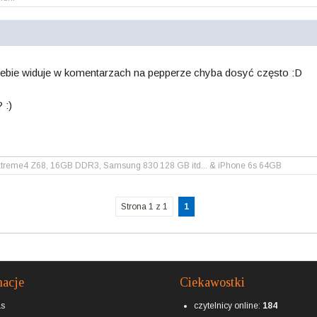
Ciebie widuje w komentarzach na pepperze chyba dosyć często :D
 :)
k Extreme4 Z68, 16GB DDR3, Samsung 830 128 GB itd... & iPhone 6s 64GB
Strona 1 z 1
1
macje
Ciekawostki
as
czytelnicy online:
184