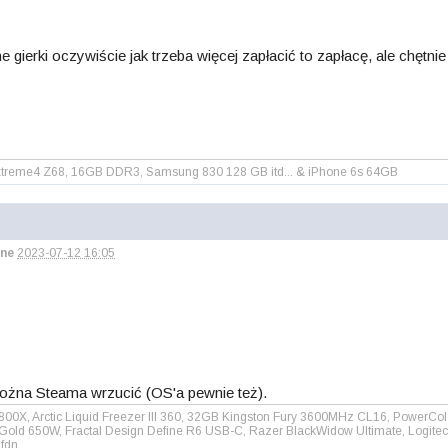
gierki oczywiście jak trzeba więcej zapłacić to zapłacę, ale chętnie
k Extreme4 Z68, 16GB DDR3, Samsung 830 128 GB itd... & iPhone 6s 64GB
ne
2023-07-12 16:05
można Steama wrzucić (OS'a pewnie też).
00X, Arctic Liquid Freezer III 360, 32GB Kingston Fury 3600MHz CL16, PowerC
ld 650W, Fractal Design Define R6 USB-C, Razer BlackWidow Ultimate, Logite
fdn.