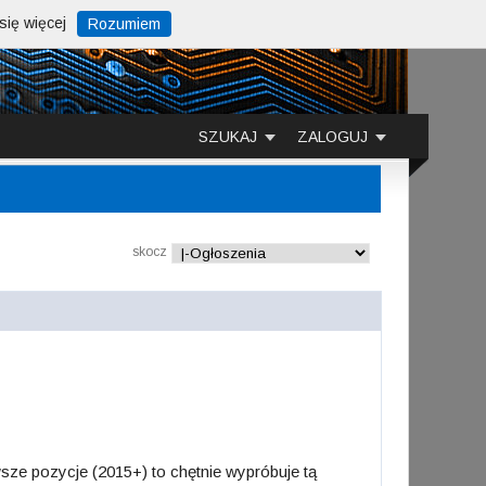
ię więcej
Rozumiem
SZUKAJ
ZALOGUJ
skocz
wsze pozycje (2015+) to chętnie wypróbuje tą