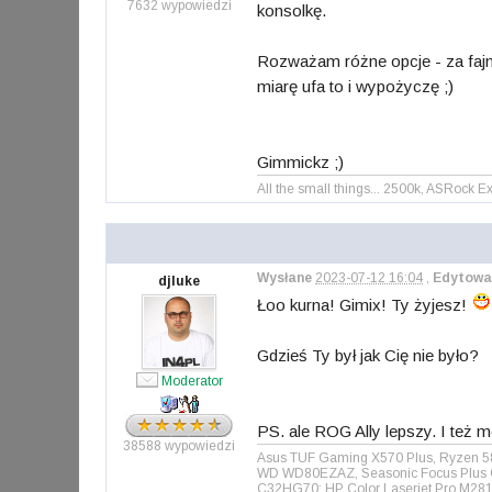
7632 wypowiedzi
konsolkę.
Rozważam różne opcje - za fajne 
miarę ufa to i wypożyczę ;)
Gimmickz ;)
All the small things... 2500k, ASRoc
Wysłane
2023-07-12 16:04
,
Edytowa
djluke
Łoo kurna! Gimix! Ty żyjesz!
Gdzieś Ty był jak Cię nie było?
Moderator
PS. ale ROG Ally lepszy. I też 
38588 wypowiedzi
Asus TUF Gaming X570 Plus, Ryzen 58
WD WD80EZAZ, Seasonic Focus Plus Go
C32HG70; HP Color Laserjet Pro M281