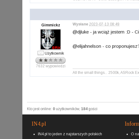
Wysłane
2023-07-13 08:49
Gimmickz
@djluke - ja wciąż jestem :D - 
@elijahnelson - co proponujesz?
Użytkownik
7632 wypowiedzi
All the small things... 2500k, ASRoc
Kto jest online:
0
użytkowników,
184
gości
IN4.pl
Infor
IN4.pl to jeden z najstarszych polskich
O n