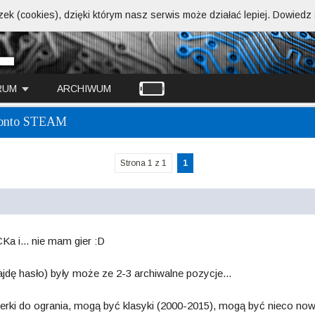
ek (cookies), dzięki którym nasz serwis może działać lepiej.
Dowiedz s
RUM
ARCHIWUM
onto STEAM
Strona 1 z 1
1
a i... nie mam gier :D
ajdę hasło) były może ze 2-3 archiwalne pozycje...
gierki do ogrania, mogą być klasyki (2000-2015), mogą być nieco no