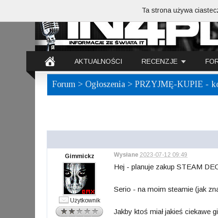
Ta strona używa ciastecz
AKTUALNOŚCI
RECENZJE
FO
Forum
>
Ogłoszenia
> PRZYJMĘ-KUPIE - k
Wysłane
2023-07-12 09:49
Gimmickz
Hej - planuje zakup STEAM DECK
Serio - na moim steamie (jak zn
Użytkownik
Jakby ktoś miał jakieś ciekawe 