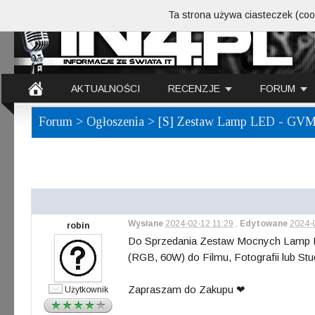
Ta strona używa ciasteczek (cook
AKTUALNOŚCI
RECENZJE
FORUM
Forum
>
Ogłoszenia
> [S] Zestaw Lamp LED - GVM
Wysłane
2024-02-12 11:29
,
Edytowane
2024-
robin
Do Sprzedania Zestaw Mocnych Lamp
(RGB, 60W) do Filmu, Fotografii lub Stu
Zapraszam do Zakupu ❤
Użytkownik