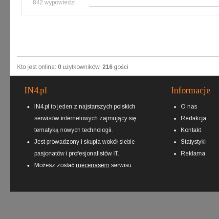
842 wypowiedzi
Kto jest online:
0
użytkowników,
216
gości
IN4.pl
Informacje
IN4.pl to jeden z najstarszych polskich
O nas
serwisów internetowych zajmujący się
Redakcja
tematyką nowych technologii.
Kontakt
Jest prowadzony i skupia wokół siebie
Statystyki
pasjonatów i profesjonalistów IT.
Reklama
Możesz zostać
mecenasem
serwisu.