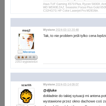
Asus TUF Gaming X570 Plus, Ryzen 5800X, Arct
WD WD80EZAZ, Seasonic Focus Plus Gold 650W, 
C32HG70; HP Color Laserjet Pro M281fdn.
Wysłane
2024-03-13 20:48
maq2
Tak, to nie problem jeśli tylko cena będ
Mecenas
2353 wypowiedzi
Wysłane
2024-03-14 09:07
szarlih
@djluke
dokładnie do takiej sytuacji mi antena p
wystawione przez okno dachowe coś zac