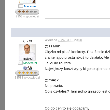
Mecenas
2353 wypowiedzi
Wysłane
2024-03-13 20:08
djluke
@szarlih
Ciężko mi pisać konkrety. Raz że nie dzi
z anteną po prostu jakoś to działało. Al
TS-9 do routera.
Moderator
Największy koszt wysyłki generuje maszt,
38588 wypowiedzi
@maq2
No pewnie.
Opis czytałeś? Tam jedno gniazdo jest ou
Co do cen to się dogadamy.