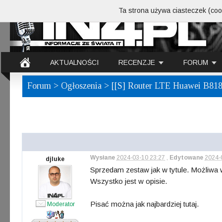
Ta strona używa ciasteczek (cook
AKTUALNOŚCI
RECENZJE
FORUM
Forum
>
Ogłoszenia
> [[S] Router LTE Huawei B818 
Wysłane
2024-03-10 23:27
,
Edytowane
2024-
djluke
Sprzedam zestaw jak w tytule. Możliwa 
Wszystko jest w opisie.
Pisać można jak najbardziej tutaj.
Moderator