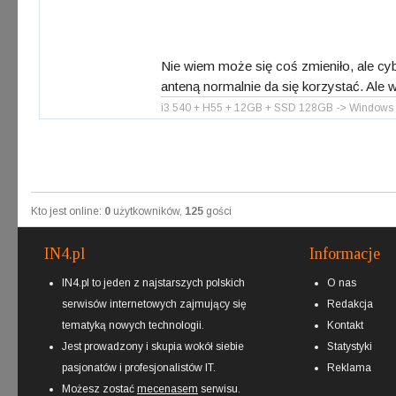
Nie wiem może się coś zmieniło, ale cybe
anteną normalnie da się korzystać. Ale wi
i3 540 + H55 + 12GB + SSD 128GB -> Windows 8 
Kto jest online:
0
użytkowników,
125
gości
IN4.pl
Informacje
IN4.pl to jeden z najstarszych polskich
O nas
serwisów internetowych zajmujący się
Redakcja
tematyką nowych technologii.
Kontakt
Jest prowadzony i skupia wokół siebie
Statystyki
pasjonatów i profesjonalistów IT.
Reklama
Możesz zostać
mecenasem
serwisu.