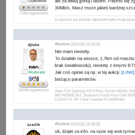
ale za lekką górką i lasem. Pasmo się z
Użytkownik
30Mb/s. Masz może jakieś bardziej szcz
1388 wypowiedzi
to wyżej to nie prawdy objawione tylko moje
Wysłane
2024-03-16 00:05
djluke
Nie mam niestety.
To działało na wiosce, 1,7km od masztu
brak światłowodu), niestety z innymi B
Jak coś opinie są np. w tej aukcji:
[LINK]
Moderator
bieżąco parametrów.
38588 wypowiedzi
Asus TUF Gaming X570 Plus, Ryzen 5800X, Arct
WD WD80EZAZ, Seasonic Focus Plus Gold 650W, 
C32HG70; HP Color Laserjet Pro M281fdn.
Wysłane
2024-03-18 09:05
szarlih
ok, dzięki za info. na razie się wstrzym