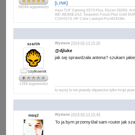
[LINK]
38588 wypowiedzi
Asus TUF Gaming X570 Plus, Ryzen 5800X, Arct
WD WD80EZAZ, Seasonic Focus Plus Gold 650W, 
C32HG70; HP Color Laserjet Pro M281fdn.
Wysłane
2024-03-13 15:26
szarlih
@djluke
jak się sprawdzała antena? szukam jak
Użytkownik
1388 wypowiedzi
to wyżej to nie prawdy objawione tylko moje
Wysłane
2024-03-13 15:43
maq2
To ja bym przemyślał sam router jak szar