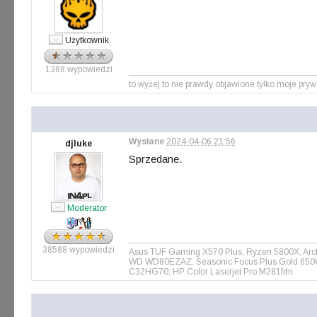
Użytkownik
1388 wypowiedzi
to wyżej to nie prawdy objawione tylko moje
Wysłane
2024-04-06 21:56
djluke
Sprzedane.
Moderator
38588 wypowiedzi
Asus TUF Gaming X570 Plus, Ryzen 5800X, Arct
WD WD80EZAZ, Seasonic Focus Plus Gold 650W, 
C32HG70; HP Color Laserjet Pro M281fdn.