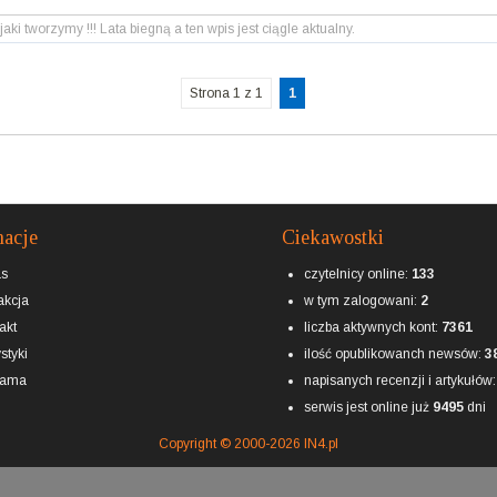
jaki tworzymy !!! Lata biegną a ten wpis jest ciągle aktualny.
Strona 1 z 1
1
macje
Ciekawostki
as
czytelnicy online:
133
kcja
w tym zalogowani:
2
akt
liczba aktywnych kont:
7361
styki
ilość opublikowanch newsów:
3
lama
napisanych recenzji i artykułów
serwis jest online już
9495
dni
Copyright © 2000-2026 IN4.pl