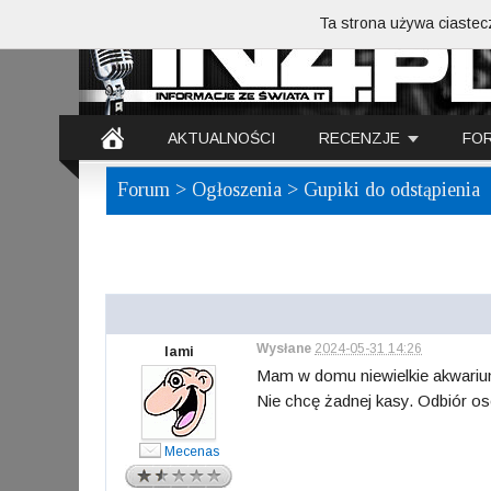
Ta strona używa ciastecz
AKTUALNOŚCI
RECENZJE
FO
Forum
>
Ogłoszenia
> Gupiki do odstąpienia
Wysłane
2024-05-31 14:26
lami
Mam w domu niewielkie akwarium,
Nie chcę żadnej kasy. Odbiór os
Mecenas