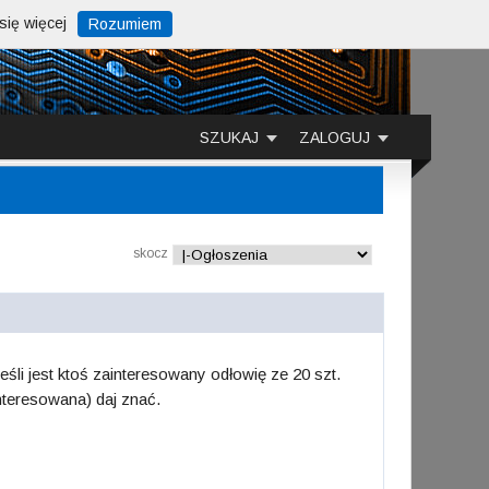
ię więcej
Rozumiem
SZUKAJ
ZALOGUJ
skocz
śli jest ktoś zainteresowany odłowię ze 20 szt.
nteresowana) daj znać.