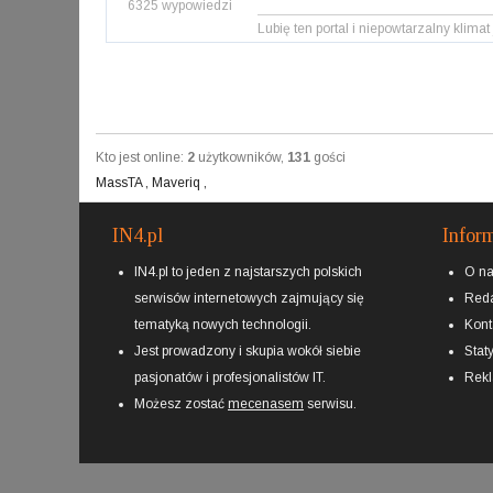
6325 wypowiedzi
Lubię ten portal i niepowtarzalny klimat 
Kto jest online:
2
użytkowników,
131
gości
MassTA
,
Maveriq
,
IN4.pl
Infor
IN4.pl to jeden z najstarszych polskich
O n
serwisów internetowych zajmujący się
Reda
tematyką nowych technologii.
Kont
Jest prowadzony i skupia wokół siebie
Staty
pasjonatów i profesjonalistów IT.
Rek
Możesz zostać
mecenasem
serwisu.