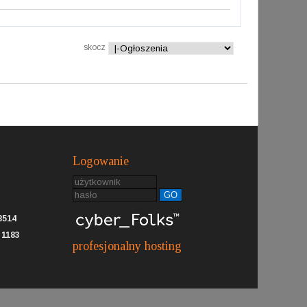
skocz
Logowanie
GO
8514
:
1183
profesjonalny hosting