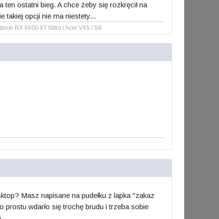
 ten ostatni bieg. A chce żeby się rozkręcił na
akiej opcji nie ma niestety...
n RX 6600 XT Nitro / Acer VX5 / S8
esktop? Masz napisane na pudełku z lapka "zakaz
prostu wdarło się trochę brudu i trzeba sobie
.