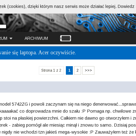
ek (cookies), dzięki którym nasz serwis może działać lepiej.
Dowiedz s
RUM
ARCHIWUM
nie się laptopa. Acer oczywiście.
Strona 1 z 2
1
2
>>>
odel 5742ZG i powoli zaczynam się na niego denerwować...sprawa 
na skaaaakać co doprowadza mnie do szału :P Pomaga np. chwilowe 
p stoi na płaskiej powierzchni. Całkiem nie dawno go otworzyłem i 
ek - zabieg pomógł ale miesiąc minął i znowu to samo. Dzisiaj posta
re nigdy nie wchodzi tzn jakieś mega-wysokie :P Zauważyłem też że