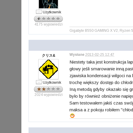
Użytkownik
4175 wypowiedzi
Gigabyte B550 GAMING X V2, Ryzen 5
Wysłane
2013-02-25 12:47
クリス&
Niestety taka jest konstrukcja l
głowy jeśli smarowanie inną pa
zjawiska kondensacji wilgoci na
trochę większy dostęp do chłod
Użytkownik
Iną metodą gdyby okazało się gr
2024 wypowiedzi
było by również obniżenie napię
Sam testowałem jakiś czas swój
maksa a z pokoju robiłem "chłod