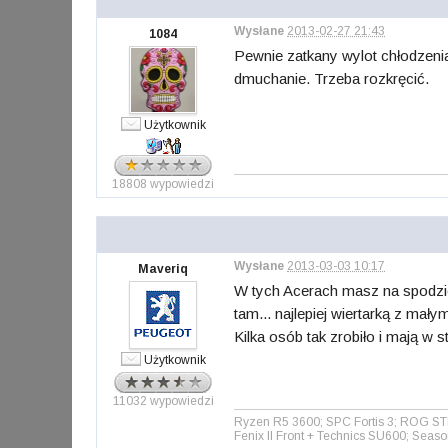
Wysłane
2013-02-27 21:43
1084
Pewnie zatkany wylot chłodzenia
dmuchanie. Trzeba rozkręcić.
Użytkownik
18808 wypowiedzi
Wysłane
2013-03-03 10:17
Maveriq
W tych Acerach masz na spodzie 
tam... najlepiej wiertarką z mały
Kilka osób tak zrobiło i mają w st
Użytkownik
11032 wypowiedzi
Ryzen R5 3600; SPC Fortis 3; ROG S
Fenix II Front + Technics SU600; Sea