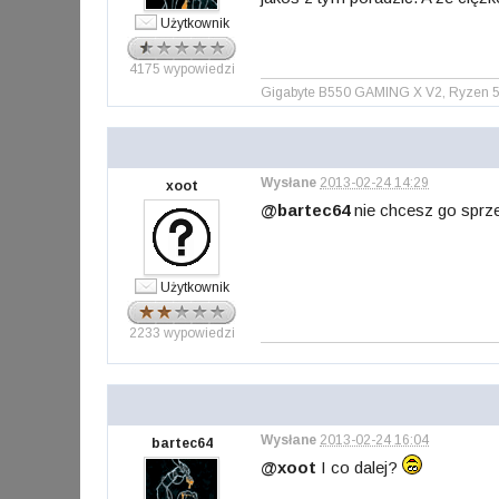
Użytkownik
4175 wypowiedzi
Gigabyte B550 GAMING X V2, Ryzen 5
Wysłane
2013-02-24 14:29
xoot
@bartec64
nie chcesz go sprz
Użytkownik
2233 wypowiedzi
Wysłane
2013-02-24 16:04
bartec64
@xoot
I co dalej?