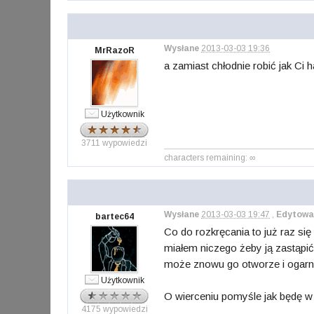
Wysłane
2013-03-03 19:36
MrRazoR
a zamiast chłodnie robić jak Ci
Użytkownik
3711 wypowiedzi
characters remaining: ∞
Wysłane
2013-03-03 19:47
,
Edytowa
bartec64
Co do rozkręcania to już raz się
miałem niczego żeby ją zastąpić
może znowu go otworze i ogarnę
Użytkownik
O wierceniu pomyśle jak będę w
4175 wypowiedzi