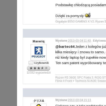
Podstawkę chłodzącą posiadam a
Dzięki za pomysły
Gigabyte B550 GAMING X V2, Ryzen 5
Wysłane
2013-03-04 11:43
,
Edytowa
Maveriq
@bartec64
Jeden z kolegów już
kilka miesięcy i znowu to samo. 
niż kiedy laptop był zupełnie now
Ten sam patent wypróbowany t
Użytkownik
11032 wypowiedzi
Ryzen R5 3600; SPC Fortis 3; ROG S
Fenix II Front + Technics SU600; Sea
Wysłane
2013-03-04 15:13
クリス&
Ciekawe czy z taką podstawką 