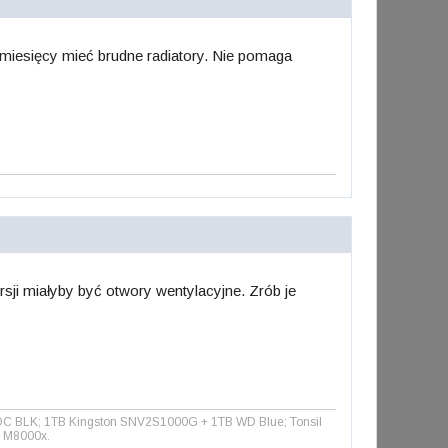
 miesięcy mieć brudne radiatory. Nie pomaga
sji miałyby być otwory wentylacyjne. Zrób je
C BLK; 1TB Kingston SNV2S1000G + 1TB WD Blue; Tonsil
e M8000x.