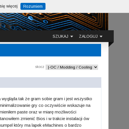
ię więcej
Rozumiem
SZUKAJ
ZALOGUJ
skocz
wygląda tak że gram sobie gram i jest wszystko
zminimalizowanie gry co oczywiście wskazuje na
zmieniłem paste oraz w miarę możliwości
nowiłem zmienić Bios i w trakcie instalacji ów
 kumpel który ma lapek eMachines o bardzo