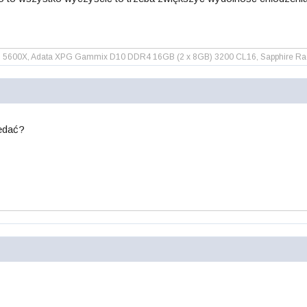
 5600X, Adata XPG Gammix D10 DDR4 16GB (2 x 8GB) 3200 CL16, Sapphire Radeo
edać?