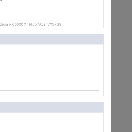
n RX 6600 XT Nitro / Acer VX5 / S8