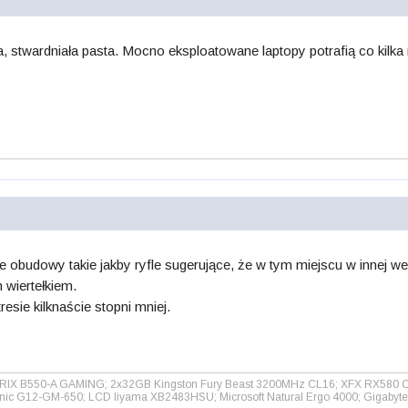
, stwardniała pasta. Mocno eksploatowane laptopy potrafią co kilka
obudowy takie jakby ryfle sugerujące, że w tym miejscu w innej wer
m wiertełkiem.
resie kilknaście stopni mniej.
TRIX B550-A GAMING; 2x32GB Kingston Fury Beast 3200MHz CL16; XFX RX580 O
sonic G12-GM-650; LCD Iiyama XB2483HSU; Microsoft Natural Ergo 4000; Gigabyt