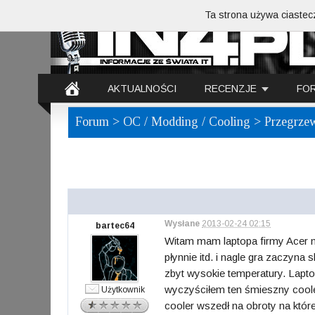
Ta strona używa ciastecz
AKTUALNOŚCI
RECENZJE
FO
Forum
>
OC / Modding / Cooling
> Przegrzewa
Wysłane
2013-02-24 02:15
bartec64
Witam mam laptopa firmy Acer m
płynnie itd. i nagle gra zaczy
zbyt wysokie temperatury. Lapto
wyczyściłem ten śmieszny cooler
Użytkownik
cooler wszedł na obroty na któ