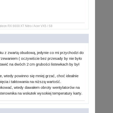
n RX 6600 XT Nitro / Acer VX5 / S8
ązku z zwartą obudową, jedynie co mi przychodzi do
rzewaniem ( oczywiście bez przesady by nie było
stawić na dwóch 2 cm grubości listewkach by był
, wtedy powinno się mniej grzać, choć idealnie
ięcia i taktowania na niższą wartość.
ankować, wtedy dawałem obroty wentylatorów na
sterownika na wskutek wysokiej temperatury karty.