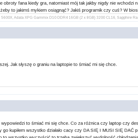
e obroty fana kiedy gra, natomiast mój tak jakby nigdy nie wchodzi na
żeby to jakimś mykiem osiągnąć? Jakiś programik czy cuś? W biosie t
 5600X, Adata XPG Gammix D10 DDR4 16GB (2 x 8GB) 3200 CL16, Sapphire Radeo
iszej. Jak słyszę o graniu na laptopie to śmiać mi się chce.
ie wypowiedzi to śmiać mi się chce. Co za różnica czy laptop czy d
y go kupiłem wszystko działało cacy czy DA SIĘ I MUSI SIĘ DAĆ po 
ko to wszystko wyczyścić to trzeba zwiększyć wydolność chłodzenia