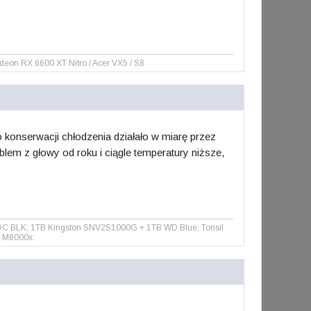
n RX 6600 XT Nitro / Acer VX5 / S8
 konserwacji chłodzenia działało w miarę przez
blem z głowy od roku i ciągle temperatury niższe,
C BLK; 1TB Kingston SNV2S1000G + 1TB WD Blue; Tonsil
e M8000x.