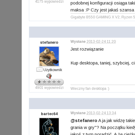
4175 wypowiedzi
podobnej konfiguracji osiąga taki
maksa :P Czy jest jakaś szansa 
Gigabyte B550 GAMING X V2, Ryzen 5
Wysłane
2013-02-24 11:20
stefanero
Jest rozwiązanie
Kup desktopa, taniej, szybciej, c
Użytkownik
4901 wypowiedzi
Wieczny fan desktopa :)
Wysłane
2013-02-24 13:34
bartec64
@stefanero
A ja jak widzę tak
grania w gry"? Na początku kied
jakoś z tym poradzić. A że cięż