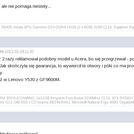
le nie pomaga niestety...
 5600X, Adata XPG Gammix D10 DDR4 16GB (2 x 8GB) 3200 CL16, Sapphire Radeo
ne
2013-03-04 11:43
 2 razy reklamował podobny model u Acera, bo się przegrzewał - po
Jak skończyła się gwarancja, to wywiercił te otwory i póki co ma pro
y.
eż w Lenovo Y530 z GF9600M.
TRIX B550-A GAMING; 2x32GB Kingston Fury Beast 3200MHz CL16; XFX RX580 O
sonic G12-GM-650; LCD Iiyama XB2483HSU; Microsoft Natural Ergo 4000; Gigabyt
chłodzącą próbował.