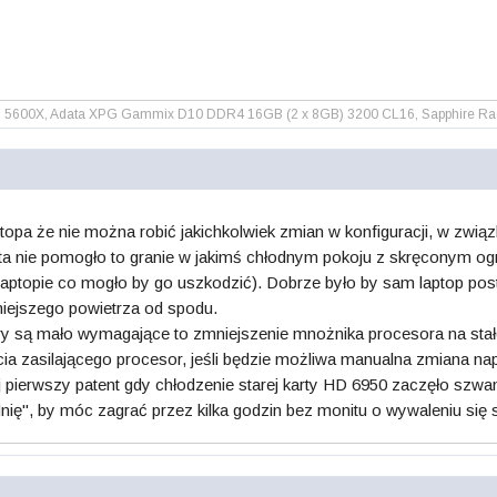
 5600X, Adata XPG Gammix D10 DDR4 16GB (2 x 8GB) 3200 CL16, Sapphire Radeo
aptopa że nie można robić jakichkolwiek zmian w konfiguracji, w zwi
sta nie pomogło to granie w jakimś chłodnym pokoju z skręconym og
 laptopie co mogło by go uszkodzić). Dobrze było by sam laptop po
niejszego powietrza od spodu.
y są mało wymagające to zmniejszenie mnożnika procesora na stałe
cia zasilającego procesor, jeśli będzie możliwa manualna zmiana nap
 pierwszy patent gdy chłodzenie starej karty HD 6950 zaczęło szw
nię", by móc zagrać przez kilka godzin bez monitu o wywaleniu się 