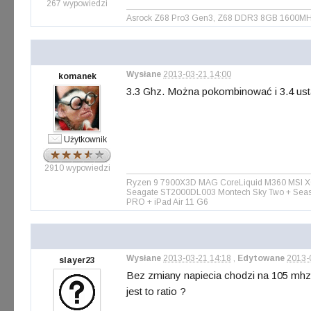
267 wypowiedzi
Asrock Z68 Pro3 Gen3, Z68 DDR3 8GB 1600MHz PD
Wysłane
2013-03-21 14:00
komanek
3.3 Ghz. Można pokombinować i 3.4 ustaw
Użytkownik
2910 wypowiedzi
Ryzen 9 7900X3D MAG CoreLiquid M360 MSI X6
Seagate ST2000DL003 Montech Sky Two + Seaso
PRO + iPad Air 11 G6
Wysłane
2013-03-21 14:18
,
Edytowane
2013-
slayer23
Bez zmiany napiecia chodzi na 105 mhz (
jest to ratio ?