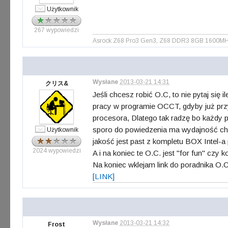
Użytkownik
267 wypowiedzi
Asrock Z68 Pro3 Gen3, Z68 DDR3 8GB 1600MHz PD
Wysłane
2013-03-21 14:31
クリス&
Jeśli chcesz robić O.C, to nie pytaj si
pracy w programie OCCT, gdyby już przy
procesora, Dlatego tak radzę bo każdy pro
sporo do powiedzenia ma wydajność chło
Użytkownik
jakość jest past z kompletu BOX Intel-
2024 wypowiedzi
A i na koniec te O.C. jest "for fun" czy
Na koniec wklejam link do poradnika O.
[LINK]
Wysłane
2013-03-21 14:32
Frost