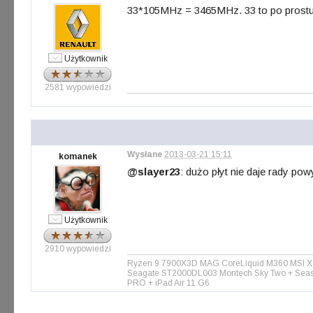
33*105MHz = 3465MHz. 33 to po prostu
Użytkownik
2581 wypowiedzi
Wysłane
2013-03-21 15:11
komanek
@slayer23
: dużo płyt nie daje rady po
Użytkownik
2910 wypowiedzi
Ryzen 9 7900X3D MAG CoreLiquid M360 MSI X6
Seagate ST2000DL003 Montech Sky Two + Seaso
PRO + iPad Air 11 G6