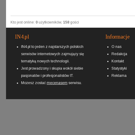
Kto jest online:
0
użytkowników,
158
gości
IN4.pl
Informacje
IN4.pl to jeden z najstarszych polskich
O nas
serwisów internetowych zajmujący się
Redakcja
tematyką nowych technologii.
Kontakt
Jest prowadzony i skupia wokół siebie
Statystyki
pasjonatów i profesjonalistów IT.
Reklama
Możesz zostać
mecenasem
serwisu.