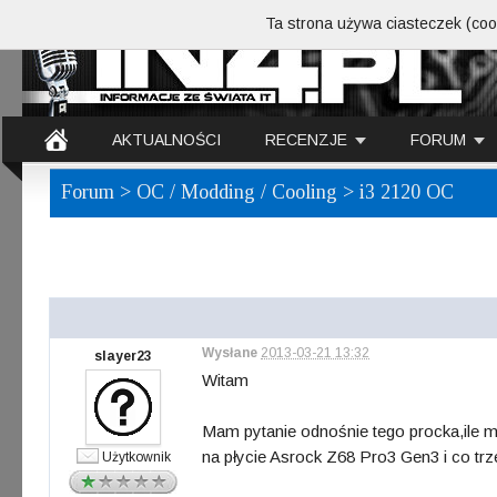
Ta strona używa ciasteczek (cook
AKTUALNOŚCI
RECENZJE
FORUM
Forum
>
OC / Modding / Cooling
> i3 2120 OC
Wysłane
2013-03-21 13:32
slayer23
Witam
Mam pytanie odnośnie tego procka,ile 
na płycie Asrock Z68 Pro3 Gen3 i co tr
Użytkownik