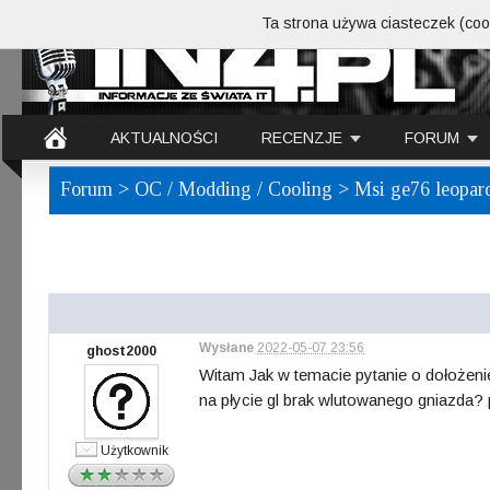
Ta strona używa ciasteczek (cook
AKTUALNOŚCI
RECENZJE
FORUM
Forum
>
OC / Modding / Cooling
> Msi ge76 leopar
Wysłane
2022-05-07 23:56
ghost2000
Witam Jak w temacie pytanie o dołożeni
na płycie gl brak wlutowanego gniazda? 
Użytkownik