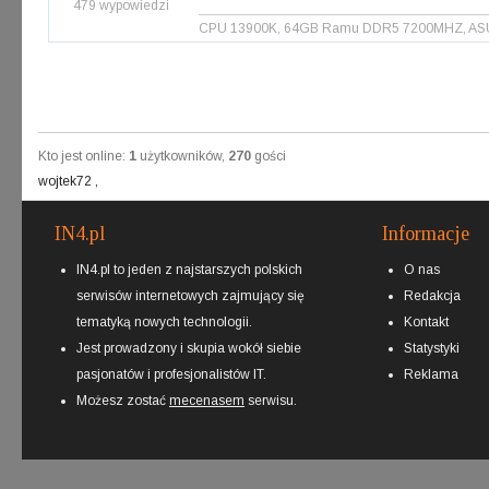
479 wypowiedzi
CPU 13900K, 64GB Ramu DDR5 7200MHZ, ASUS 
Kto jest online:
1
użytkowników,
270
gości
wojtek72
,
IN4.pl
Informacje
IN4.pl to jeden z najstarszych polskich
O nas
serwisów internetowych zajmujący się
Redakcja
tematyką nowych technologii.
Kontakt
Jest prowadzony i skupia wokół siebie
Statystyki
pasjonatów i profesjonalistów IT.
Reklama
Możesz zostać
mecenasem
serwisu.