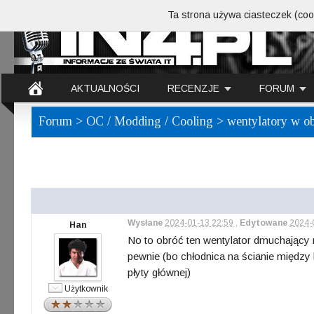
Ta strona używa ciasteczek (cook
AKTUALNOŚCI
RECENZJE
FORUM
Forum
>
OC / Modding / Cooling
> wentylatory w o
Wysłane
2024-01-13 22:59
,
Edytowane
2024-
Han
No to obróć ten wentylator dmuchający n
pewnie (bo chłodnica na ścianie między
płyty głównej)
Użytkownik