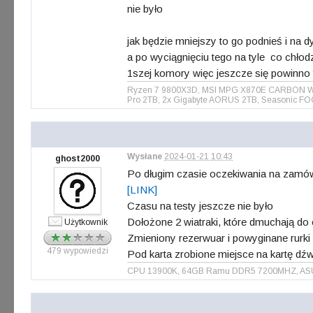
nie było
jak będzie mniejszy to go podnieś i na d
a po wyciągnięciu tego na tyle co chło
1szej komory więc jeszcze się powinno 
Ryzen 7 9800X3D, MSI MPG X870E CARBON WIFI 
Pro 2TB, 2x Gigabyte AORUS 2TB, Seasonic FO
Wysłane
2024-01-21 10:43
ghost2000
Po długim czasie oczekiwania na zamówi
[LINK]
Czasu na testy jeszcze nie było
Dołożone 2 wiatraki, które dmuchają do o
Użytkownik
Zmieniony rezerwuar i powyginane rurki
479 wypowiedzi
Pod karta zrobione miejsce na kartę dź
CPU 13900K, 64GB Ramu DDR5 7200MHZ, ASUS 