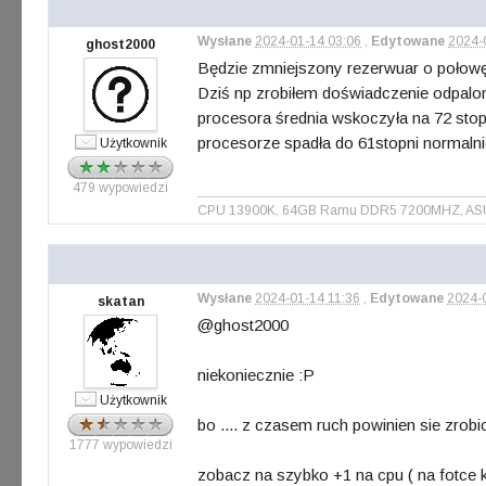
Wysłane
2024-01-14 03:06
,
Edytowane
2024-
ghost2000
Będzie zmniejszony rezerwuar o połowę t
Dziś np zrobiłem doświadczenie odpalony
procesora średnia wskoczyła na 72 stop
procesorze spadła do 61stopni normalni
Użytkownik
479 wypowiedzi
CPU 13900K, 64GB Ramu DDR5 7200MHZ, ASUS 
Wysłane
2024-01-14 11:36
,
Edytowane
2024-
skatan
@ghost2000
niekoniecznie :P
Użytkownik
bo .... z czasem ruch powinien sie zrobic
1777 wypowiedzi
zobacz na szybko +1 na cpu ( na fotce k