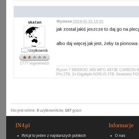
Wysłane
2024-01-31 19:25
skatan
jak został jakiś jeszcze to daj go na pl
albo daj więcej jak jest, żeby ta pionow
Użytkownik
1777 wypowiedzi
Ryzen 7 9800X3D, MSI MPG X870E CARBON WIFI 
Pro 2TB, 2x Gigabyte AORUS 2TB, Seasonic FO
Kto jest online:
0
użytkowników,
187
gości
IN4.pl
Informacje
IN4.pl to jeden z najstarszych polskich
O nas