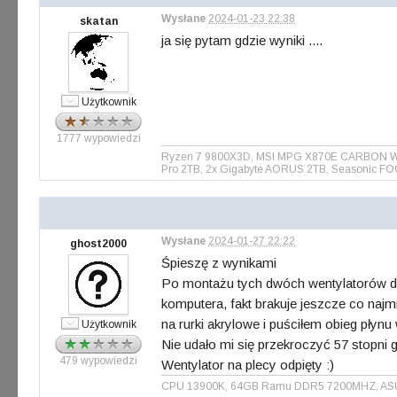
Wysłane
2024-01-23 22:38
skatan
ja się pytam gdzie wyniki ....
Użytkownik
1777 wypowiedzi
Ryzen 7 9800X3D, MSI MPG X870E CARBON WIFI 
Pro 2TB, 2x Gigabyte AORUS 2TB, Seasonic FO
Wysłane
2024-01-27 22:22
ghost2000
Śpieszę z wynikami
Po montażu tych dwóch wentylatorów dm
komputera, fakt brakuje jeszcze co najm
na rurki akrylowe i puściłem obieg płynu
Użytkownik
Nie udało mi się przekroczyć 57 stopni 
479 wypowiedzi
Wentylator na plecy odpięty :)
CPU 13900K, 64GB Ramu DDR5 7200MHZ, ASUS 