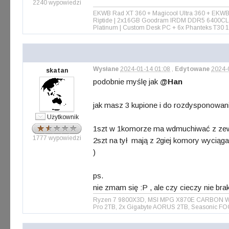
2240 wypowiedzi
EKWB Rad XT 360 + Magicool Ultra 360 + EKWB
Riptide | 2x16GB Goodram IRDM DDR5 6400CL3
Platinum | Custom Desk PC + 6x Phanteks T3
Wysłane
2024-01-14 01:08
,
Edytowane
2024-
skatan
podobnie myślę jak
@Han
jak masz 3 kupione i do rozdysponowani
Użytkownik
1szt w 1komorze ma wdmuchiwać z zew
1777 wypowiedzi
2szt na tył mają z 2giej komory wyciąga
)
ps.
nie zmam się :P , ale czy cieczy nie brak
Ryzen 7 9800X3D, MSI MPG X870E CARBON WIFI 
Pro 2TB, 2x Gigabyte AORUS 2TB, Seasonic FO