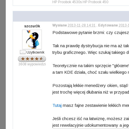
HP Proobok 4530s HP Probook 450
Wysłane
2013-11-28 14:31
,
Edytowane
2013-
szczur3k
Podstawowe pytanie brzmi: czy czujesz 
Tak na prawdę dystrybucja nie ma aż tak
trybu graficznego. Więc szukaj takiego di
Użytkownik
3608 wypowiedzi
Teoretycznie na takim sprzęcie "głóœne
a tam KDE działa, choć szału wielkiego
Pozostają lekkie menedżery okien, stąd 
jest trochę więcej dłubania niż w przyp
Tutaj
masz fajne zestawienie lekkich m
Jeśli chcesz iść na łatwiznę, możesz za
jest rewelacyjnie udokumentowany a jeg