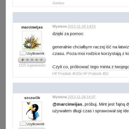
Gentoo
Wysłane
2013-11-28 14:53
marcinwijas
dzięki za pomoc
generalnie chciałbym raczej iść na łatw
czasu. Poza moi rodzice korzystają z ko
Użytkownik
1115 wypowiedzi
Czyli co, próbować tego minta z twojego
HP Proobok 4530s HP Probook 450
Wysłane
2013-11-28 16:07
szczur3k
@marcinwijas
, próbuj. Mint jest fajn
używałem długi czas i sprawował się idea
Użytkownik