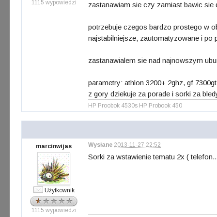
1115 wypowiedzi
zastanawiam sie czy zamiast bawic sie da
potrzebuje czegos bardzo prostego w obsl
najstabilniejsze, zautomatyzowane i po 
zastanawialem sie nad najnowszym ubun
parametry: athlon 3200+ 2ghz, gf 7300gt,
z gory dziekuje za porade i sorki za bled
HP Proobok 4530s HP Probook 450
Wysłane
2013-11-27 22:52
marcinwijas
Sorki za wstawienie tematu 2x ( telefon..
Użytkownik
1115 wypowiedzi