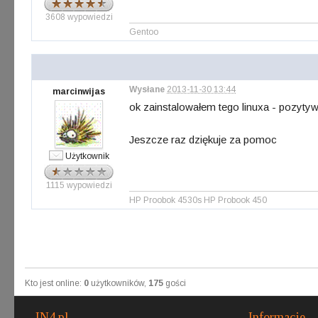
3608 wypowiedzi
Gentoo
Wysłane
2013-11-30 13:44
marcinwijas
ok zainstalowałem tego linuxa - pozytywn
Jeszcze raz dziękuje za pomoc
Użytkownik
1115 wypowiedzi
HP Proobok 4530s HP Probook 450
Kto jest online:
0
użytkowników,
175
gości
IN4.pl
Informacje