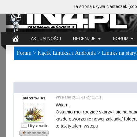
Ta strona używa ciasteczek (cook
AKTUALNOŚCI
RECENZJE
FORUM
Forum
>
Kącik Linuksa i Androida
> Linuks na stary
Wysłane
2013-11-27 22:51
marcinwijas
Witam.
Ostatnio moi rodzice skarzyli sie na ba
kazde otworzenie nowej zakladki/ folde
to tak tytulem wstepu
Użytkownik