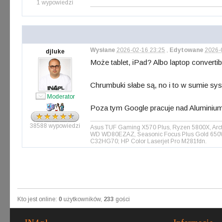
1 wypowiedzi
Wysłane
2026-02-16 23:25
,
Edytowane
2026-
djluke
Może tablet, iPad? Albo laptop convertib
Chrumbuki słabe są, no i to w sumie sys
Moderator
Poza tym Google pracuje nad Aluminium O
38588 wypowiedzi
Asus TUF Gaming X570 Plus, Ryzen 5800X, Arct
WD WD80EZAZ, Seasonic Focus Plus Gold 650W, 
C32HG70; HP Color Laserjet Pro M281fdn.
Kto jest online:
0
użytkowników,
233
gości