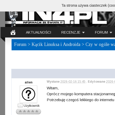
Ta strona używa ciasteczek (cook
AKTUALNOŚCI
RECENZJE
FORUM
Forum
>
Kącik Linuksa i Androida
> Czy w ogóle w
Wysłane
2026-02-16 15:45
,
Edytowane
2026-
alien
Witam,
Oprócz mojego komputera stacjonarneg
Potrzebuję czegoś lekkiego do internetu 
Użytkownik