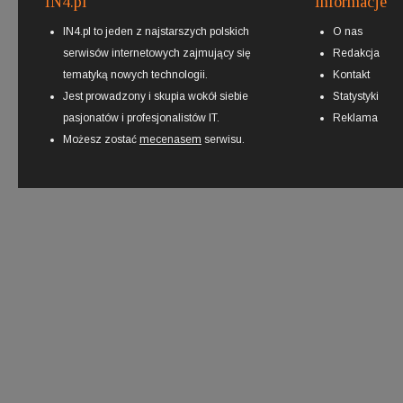
IN4.pl
Informacje
IN4.pl to jeden z najstarszych polskich
O nas
serwisów internetowych zajmujący się
Redakcja
tematyką nowych technologii.
Kontakt
Jest prowadzony i skupia wokół siebie
Statystyki
pasjonatów i profesjonalistów IT.
Reklama
Możesz zostać
mecenasem
serwisu.