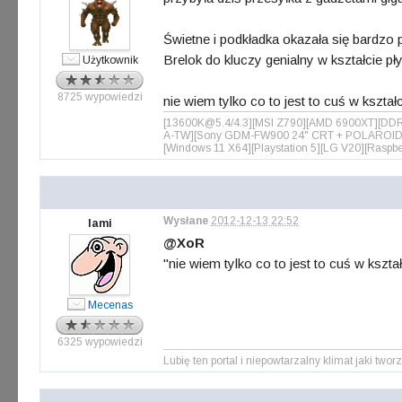
Świetne i podkładka okazała się bardzo
Brelok do kluczy genialny w kształcie pł
Użytkownik
8725 wypowiedzi
nie wiem tylko co to jest to cuś w kształ
[13600K@5.4/4.3][MSI Z790][AMD 6900XT][DD
A-TW][Sony GDM-FW900 24" CRT + POLAROID m
[Windows 11 X64][Playstation 5][LG V20][Raspbe
Wysłane
2012-12-13 22:52
lami
@XoR
"nie wiem tylko co to jest to cuś w kszta
Mecenas
6325 wypowiedzi
Lubię ten portal i niepowtarzalny klimat jaki tworz