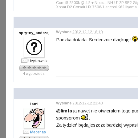
Core i5 2500k @ 4.5 + Noctua NH-U12P SE2 Gi
Xonar D2 Corsair HX 750W Lancool K62 Iiyama
Wysłane
2012-12-12 18:10
sprytny_andrzej
Paczka dotarła. Serdecznie dziękuję!
Użytkownik
4 wypowiedzi
Wysłane
2012-12-12 22:40
lami
@limfa
ja nawet nie otwierałem tego p
sponsorom
.
Za tydzień będą jeszcze bardziej wypa
Mecenas