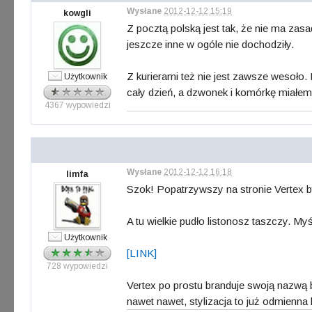
Wysłane
2012-12-12 15:19
kowgli
Z pocztą polską jest tak, że nie ma za
jeszcze inne w ogóle nie dochodziły.
Z kurierami też nie jest zawsze wesoło
Użytkownik
cały dzień, a dzwonek i komórkę miałe
4367 wypowiedzi
Wysłane
2012-12-12 16:18
limfa
Szok! Popatrzywszy na stronie Vertex 
A tu wielkie pudło listonosz taszczy. M
Użytkownik
[LINK]
728 wypowiedzi
Vertex po prostu branduje swoją nazwą 
nawet nawet, stylizacja to już odmienna