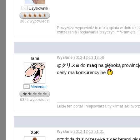
Użytkownik
3662 wypowiedzi
Powyższa wypowiedź to moja opinia w dniu dzis
ostrzeżenia i podawania przyczyn. ***Pamiętaj F
Wysłane
2012-12-13 18:58
lami
@クリス&
do
maq
na głęboką prowincj
ceny ma konkurencyjne
Mecenas
6325 wypowiedzi
Lubię ten portal i niepowtarzalny klimat jaki tworz
Wysłane
2012-12-13 21:01
XoR
przybyła dziś przesyłka z gadżetami gig