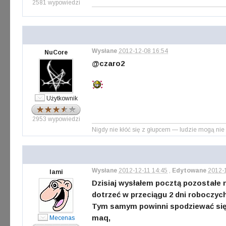
2581 wypowiedzi
Wysłane
2012-12-08 16:54
NuCore
@czaro2
Użytkownik
2953 wypowiedzi
Nigdy nie kłóć się z głupcem — ludzie mogą nie 
Wysłane
2012-12-11 14:45
,
Edytowane
2012-
lami
Dzisiaj wysłałem pocztą pozostałe 
dotrzeć w przeciągu 2 dni roboczyc
Tym samym powinni spodziewać się
maq,
Mecenas