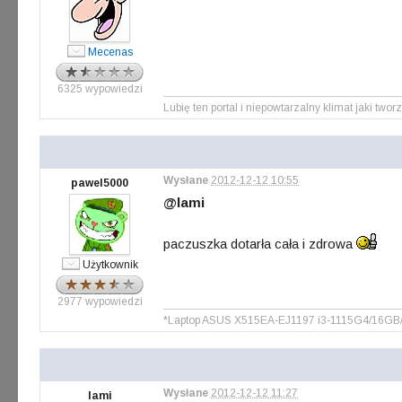
Mecenas
6325 wypowiedzi
Lubię ten portal i niepowtarzalny klimat jaki tworz
Wysłane
2012-12-12 10:55
pawel5000
@lami
paczuszka dotarła cała i zdrowa
Użytkownik
2977 wypowiedzi
*Laptop ASUS X515EA-EJ1197 i3-1115G4/16G
Wysłane
2012-12-12 11:27
lami