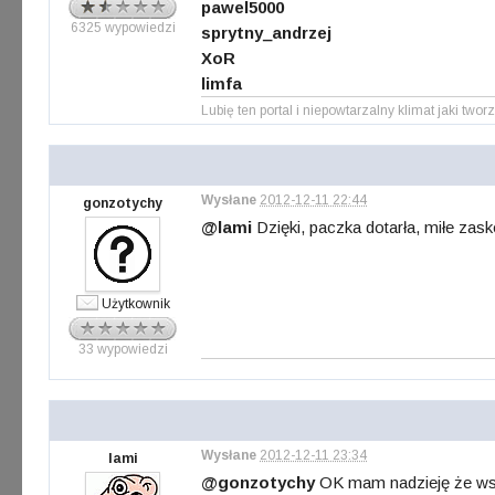
pawel5000
6325 wypowiedzi
sprytny_andrzej
XoR
limfa
Lubię ten portal i niepowtarzalny klimat jaki tworz
Wysłane
2012-12-11 22:44
gonzotychy
@lami
Dzięki, paczka dotarła, miłe za
Użytkownik
33 wypowiedzi
Wysłane
2012-12-11 23:34
lami
@gonzotychy
OK mam nadzieję że wszy