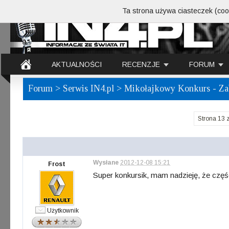
Ta strona używa ciasteczek (cook
AKTUALNOŚCI
RECENZJE
FORUM
Forum
>
Serwis IN4.pl
> Mikołajkowy Konkurs - Z
Strona 13 
Wysłane
2012-12-08 15:21
Frost
Super konkursik, mam nadzieję, że częśc
Użytkownik