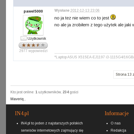
Wysłane
2012-12-13 23:06
pawel5000
no ja tez nie wiem co to jest
no ale ja zrobiłem z tego użytek ale jak
Użytkownik
2977 wypowiedzi
*Laptop ASUS X515EA-EJ1197 i3-1115G4/16G
Strona 13 
Kto jest online:
1
użytkowników,
234
gości
Maveriq
,
IN4.pl
Informacje
IN4.pl to jeden z najstarszych polskich
O nas
serwisów internetowych zajmujący się
Redakcja