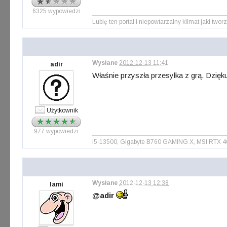
6325 wypowiedzi
Lubię ten portal i niepowtarzalny klimat jaki tworz
Wysłane
2012-12-13 11:41
adir
Właśnie przyszła przesyłka z grą. Dzięk
Użytkownik
977 wypowiedzi
i5-13500, Gigabyte B760 GAMING X, MSI RTX 
Wysłane
2012-12-13 12:38
lami
@adir