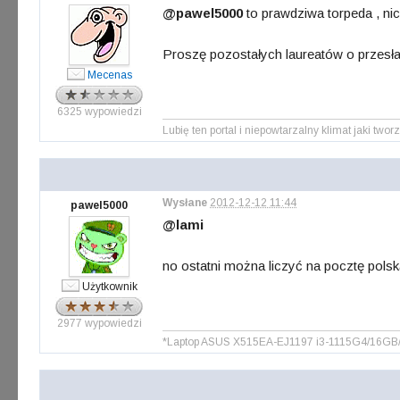
@pawel5000
to prawdziwa torpeda , ni
Proszę pozostałych laureatów o przesłan
Mecenas
6325 wypowiedzi
Lubię ten portal i niepowtarzalny klimat jaki tworz
Wysłane
2012-12-12 11:44
pawel5000
@lami
no ostatni można liczyć na pocztę polsk
Użytkownik
2977 wypowiedzi
*Laptop ASUS X515EA-EJ1197 i3-1115G4/16G