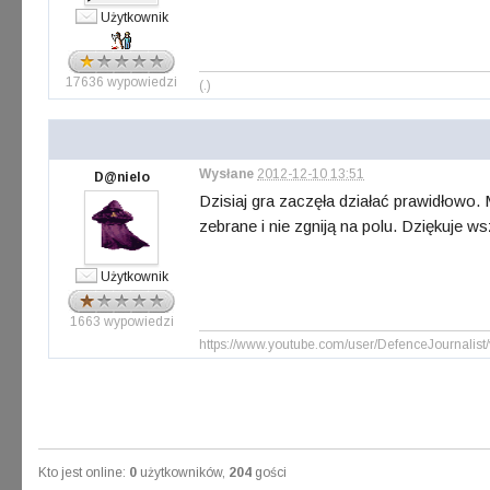
Użytkownik
17636 wypowiedzi
(.)
Wysłane
2012-12-10 13:51
D@nielo
Dzisiaj gra zaczęła działać prawidłowo.
zebrane i nie zgniją na polu. Dziękuje 
Użytkownik
1663 wypowiedzi
https://www.youtube.com/user/DefenceJournalist
Kto jest online:
0
użytkowników,
204
gości