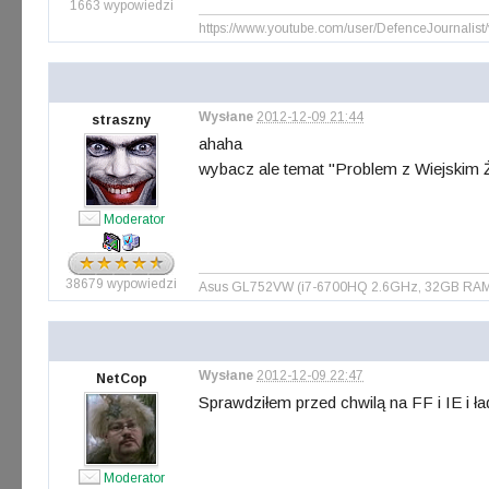
1663 wypowiedzi
https://www.youtube.com/user/DefenceJournalist
Wysłane
2012-12-09 21:44
straszny
ahaha
wybacz ale temat "Problem z Wiejskim 
Moderator
38679 wypowiedzi
Asus GL752VW (i7-6700HQ 2.6GHz, 32GB RAM, S
Wysłane
2012-12-09 22:47
NetCop
Sprawdziłem przed chwilą na FF i IE i ła
Moderator