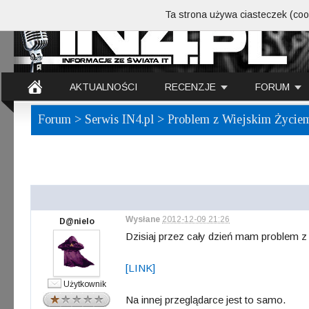
Ta strona używa ciasteczek (cook
AKTUALNOŚCI
RECENZJE
FORUM
Forum
>
Serwis IN4.pl
> Problem z Wiejskim Życie
Wysłane
2012-12-09 21:26
D@nielo
Dzisiaj przez cały dzień mam problem z 
[LINK]
Użytkownik
Na innej przeglądarce jest to samo.