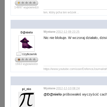
14997 wypowiedzi
ten, który pcha ten wózek ...
Wysłane
2012-12-09 23:25
D@nielo
Nic nie blokuje. W wczoraj działało, dzi
Użytkownik
1663 wypowiedzi
https://www.youtube.com/user/DefenceJournalist
Wysłane
2012-12-10 08:24
pi_nio
@D@nielo
próbowałeś wyczyścić cache,