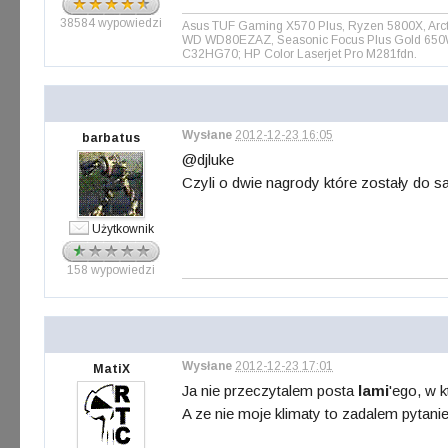
38584 wypowiedzi
Asus TUF Gaming X570 Plus, Ryzen 5800X, Arct
WD WD80EZAZ, Seasonic Focus Plus Gold 650W, 
C32HG70; HP Color Laserjet Pro M281fdn.
Wysłane
2012-12-23 16:05
barbatus
@djluke
Czyli o dwie nagrody które zostały do
Użytkownik
158 wypowiedzi
Wysłane
2012-12-23 17:01
MatiX
Ja nie przeczytalem posta
lami
'ego, w 
A ze nie moje klimaty to zadalem pytani