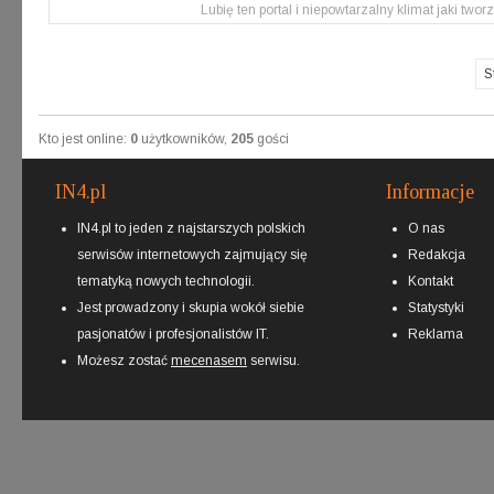
Lubię ten portal i niepowtarzalny klimat jaki tworz
S
Kto jest online:
0
użytkowników,
205
gości
IN4.pl
Informacje
IN4.pl to jeden z najstarszych polskich
O nas
serwisów internetowych zajmujący się
Redakcja
tematyką nowych technologii.
Kontakt
Jest prowadzony i skupia wokół siebie
Statystyki
pasjonatów i profesjonalistów IT.
Reklama
Możesz zostać
mecenasem
serwisu.