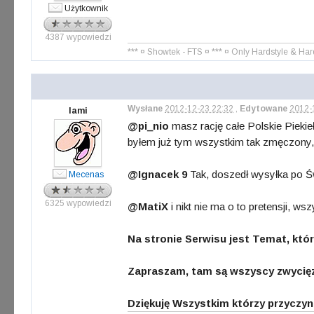
Użytkownik
4387 wypowiedzi
*** ¤ Showtek - FTS ¤ *** ¤ Only Hardstyle & Har
Wysłane
2012-12-23 22:32
,
Edytowane
2012-
lami
@pi_nio
masz rację całe Polskie Pieki
byłem już tym wszystkim tak zmęczony,
@Ignacek 9
Tak, doszedł wysyłka po Ś
Mecenas
6325 wypowiedzi
@MatiX
i nikt nie ma o to pretensji, ws
Na stronie Serwisu jest Temat, kt
Zapraszam, tam są wszyscy zwycięzc
Dziękuję Wszystkim którzy przyczyn