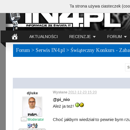
Ta strona używa ciasteczek (cook
AKTUALNOŚCI
RECENZJE
FORUM
Forum
>
Serwis IN4.pl
> Świąteczny Konkurs - Zaba
S
Wysłane
2012-12-23 15:20
djluke
@pi_nio
Ależ ja też!
Choć jakbym wiedział to pewnie bym rzu
Moderator