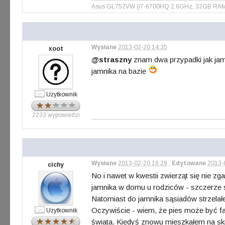
Asus GL752VW (i7-6700HQ 2.6GHz, 32GB RAM, S
Wysłane
2013-02-20 14:35
xoot
@straszny
znam dwa przypadki jak jam
jamnika na bazie
Użytkownik
2233 wypowiedzi
Wysłane
2013-02-20 16:29
,
Edytowane
2013-
cichy
No i nawet w kwestii zwierząt się nie z
jamnika w domu u rodziców - szczerze s
Natomiast do jamnika sąsiadów strzelałem
Oczywiście - wiem, że pies może być fajn
Użytkownik
świata. Kiedyś znowu mieszkałem na skraj