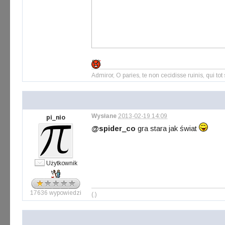
Admiror, O paries, te non cecidisse ruinis, qui tot
Wysłane
2013-02-19 14:09
pi_nio
@spider_co
gra stara jak świat
Użytkownik
17636 wypowiedzi
(.)