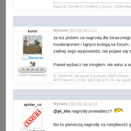
Asus GL752VW (i7-6700HQ 2.6GHz, 32GB RAM, S
Wysłane
2013-02-19 12:27
kotin
Ja też jestem za nagrodą dla Straszneg
moderatorem i fajnym kolegą na forum. 
żadnej Jego wypowiedzi, nie pojawi się
Mecenas
Paweł wybacz nie mogłem, nie wino a wh
14390 wypowiedzi
i5-14600 KF / be quiet! Pure Base 500DX Blac
4070 Twin X2 12GB / SB X AE-5 PLUS / be quiet!
Wysłane
2013-02-19 13:29
spider_co
@pi_nio
nagrodę powiadasz?
No to pierwszą nagrodę za cierpliwość