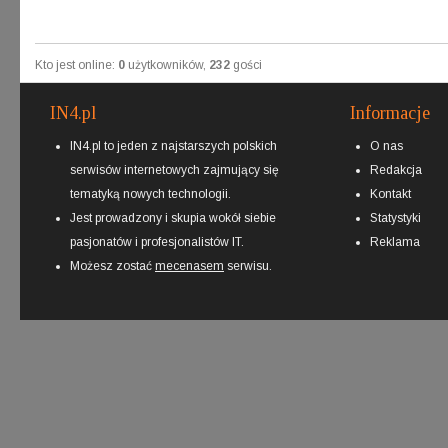
Kto jest online:
0
użytkowników,
232
gości
IN4.pl
Informacje
IN4.pl to jeden z najstarszych polskich
O nas
serwisów internetowych zajmujący się
Redakcja
tematyką nowych technologii.
Kontakt
Jest prowadzony i skupia wokół siebie
Statystyki
pasjonatów i profesjonalistów IT.
Reklama
Możesz zostać
mecenasem
serwisu.