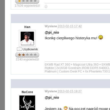
17636 wypowiedzi
(.)
Wysłane
2013-02-15 17:42
Han
@pi_nio
Ikonkę cierpliwego histeryka mu!
Użytkownik
2240 wypowiedzi
EKWB Rad XT 360 + Magicool Ultra 360 + EKWB
Riptide | 2x16GB Goodram IRDM DDR5 6400CL3
Platinum | Custom Desk PC + 6x Phanteks T3
Wysłane
2013-02-15 18:27
NuCore
@pi_nio
Jestem za.
Na poczet nagród mogę pr