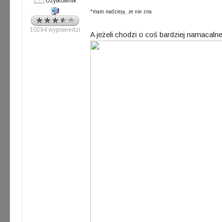
Użytkownik
*mam nadzieję, że nie zna
10294 wypowiedzi
A jeżeli chodzi o coś bardziej namacaln