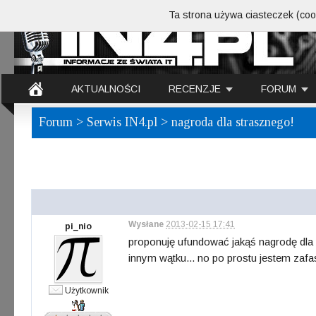
Ta strona używa ciasteczek (cook
AKTUALNOŚCI
RECENZJE
FORUM
Forum
>
Serwis IN4.pl
> nagroda dla strasznego!
Wysłane
2013-02-15 17:41
pi_nio
proponuję ufundować jakąś nagrodę dla 
innym wątku... no po prostu jestem za
Użytkownik