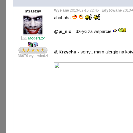
Wysłane
2013-02-15 22:45
,
Edytowane
2013-
straszny
ahahaha
@pi_nio
- dzięki za wsparcie
Moderator
@Krzychu
- sorry.. mam alergię na ko
38679 wypowiedzi