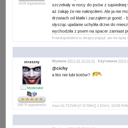
3509 wypowiedzi
szczekały w nocy do psów z sąsiedniej w
aż żałuję że nie nakręciłem. Ale ja nie
drzwiach od klatki i zacząłem je gonić -
słysząc ujadanie uchyliła drzwi do miesz
wychodziła z psem na spacer zamiast 
Prawdopodobnie to skrajny pogląd, ale nie będę s
Wysłane
2013-02-20 16:31
,
Edytowane
2013-
straszny
@cichy
a kto nie lubi kotów?
Moderator
38679 wypowiedzi
Asus GL752VW (i7-6700HQ 2.6GHz, 32GB RAM, S