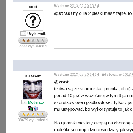
Wysłane
2013-02-20 13:54
xoot
@straszny
o ile 2 pieski masz fajne, t
Użytkownik
2233 wypowiedzi
Wysłane
2013-02-20 14:14
,
Edytowane
2013-
straszny
@xoot
te dwa są ze schroniska, jamnika, choć
ponad 10 psów wcześniej w tym 3 jamniki.
szorstkowłose i gładkowłose. Tylko z j
Moderator
mu ustępować, bo wykorzystuje to jak d
38679 wypowiedzi
No i jamniki niestety cierpią na chorobę
maleńkości moje dzieci wiedziały jak w