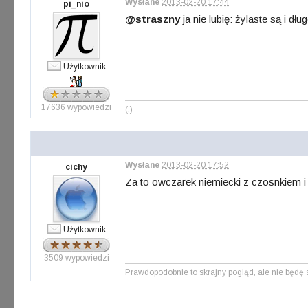
Wysłane
2013-02-20 17:44
pi_nio
@straszny
ja nie lubię: żylaste są i dłu
Użytkownik
17636 wypowiedzi
(.)
Wysłane
2013-02-20 17:52
cichy
Za to owczarek niemiecki z czosnkiem i 
Użytkownik
3509 wypowiedzi
Prawdopodobnie to skrajny pogląd, ale nie będę s