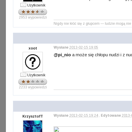
Użytkownik
2953 wypowiedzi
Nigdy nie kłóć się z głupcem — ludzie mogą nie 
Wysłane
2013-02-15 19:05
xoot
@pi_nio
a może się chłopu nudzi i z n
Użytkownik
2233 wypowiedzi
Wysłane
2013-02-15 19:24
,
Edytowane
2013-
KrzysztofT