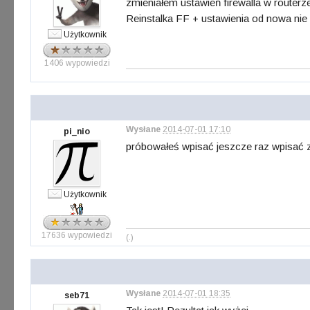
zmieniałem ustawień firewalla w routerze
Reinstalka FF + ustawienia od nowa nie
Użytkownik
1406 wypowiedzi
Wysłane
2014-07-01 17:10
pi_nio
próbowałeś wpisać jeszcze raz wpisać z 
Użytkownik
17636 wypowiedzi
(.)
Wysłane
2014-07-01 18:35
seb71