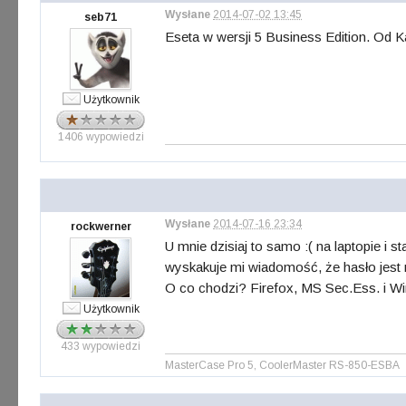
Wysłane
2014-07-02 13:45
seb71
Eseta w wersji 5 Business Edition. Od K
Użytkownik
1406 wypowiedzi
Wysłane
2014-07-16 23:34
rockwerner
U mnie dzisiaj to samo :( na laptopie 
wyskakuje mi wiadomość, że hasło jest
O co chodzi? Firefox, MS Sec.Ess. i Wi
Użytkownik
433 wypowiedzi
MasterCase Pro 5, CoolerMaster RS-850-ESBA