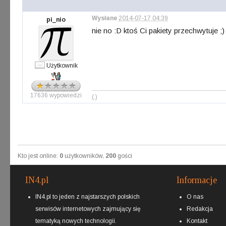
Wysłane
2014-07-17 04:39
pi_nio
nie no :D ktoś Ci pakiety przechwytuje ;)
Użytkownik
17636 wypowiedzi
(.)
Kto jest online:
0
użytkowników,
200
gości
IN4.pl
Informacje
IN4.pl to jeden z najstarszych polskich
O nas
serwisów internetowych zajmujący się
Redakcja
tematyką nowych technologii.
Kontakt