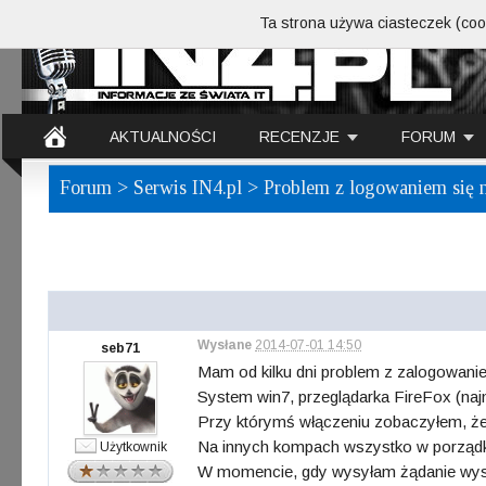
Ta strona używa ciasteczek (cook
AKTUALNOŚCI
RECENZJE
FORUM
Forum
>
Serwis IN4.pl
> Problem z logowaniem się n
Wysłane
2014-07-01 14:50
seb71
Mam od kilku dni problem z zalogowanie
System win7, przeglądarka FireFox (na
Przy którymś włączeniu zobaczyłem, że j
Na innych kompach wszystko w porząd
Użytkownik
W momencie, gdy wysyłam żądanie wysłan