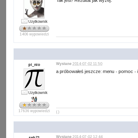
Tak jest! Rezultat jak wyżej.
Użytkownik
1406 wypowiedzi
Wysłane
2014-07-02 11:50
pi_nio
a próbowałeś jeszcze: menu - pomoc - in
Użytkownik
17636 wypowiedzi
(.)
Wysłane
2014-07-02 12:44
seb71