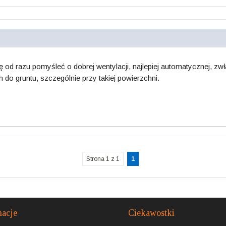
 od razu pomyśleć o dobrej wentylacji, najlepiej automatycznej, zwła
do gruntu, szczególnie przy takiej powierzchni.
Strona 1 z 1
1
macje
Ciekawostki