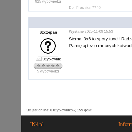
825 wypowiedzi
Dell Precision 7740
Wysłane
2025-11-08 15:53
Szczepan
Siema. 3x6 to spory tunel! Radzę
Pamiętaj też o mocnych kotwach 
Użytkownik
5 wypowiedzi
Kto jest online:
0
użytkowników,
159
gości
IN4.pl
Infor