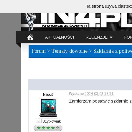
Ta strona używa ciastecz
AKTUALNOŚCI
RECENZJE
FO
Forum
>
Tematy dowolne
> Szklarnia z poliw
Wysłane
2024-03-03 18:51
Nicoś
Zamierzam postawić szklarnie z 
Użytkownik