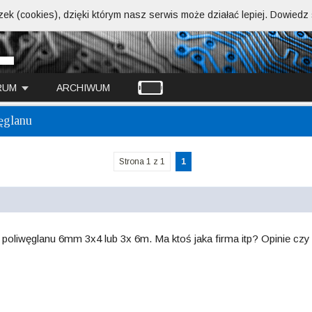
ek (cookies), dzięki którym nasz serwis może działać lepiej.
Dowiedz s
RUM
ARCHIWUM
ęglanu
Strona 1 z 1
1
poliwęglanu 6mm 3x4 lub 3x 6m. Ma ktoś jaka firma itp? Opinie czy