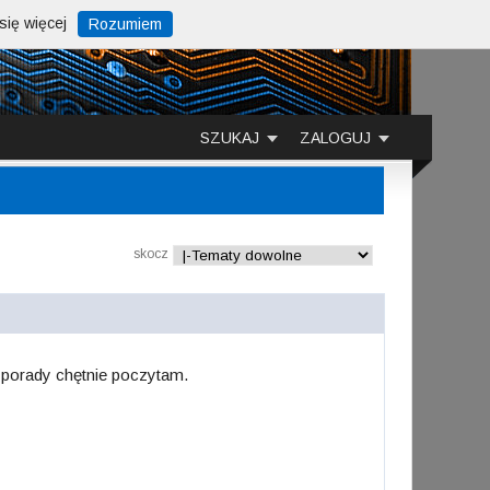
ię więcej
Rozumiem
SZUKAJ
ZALOGUJ
skocz
 porady chętnie poczytam.