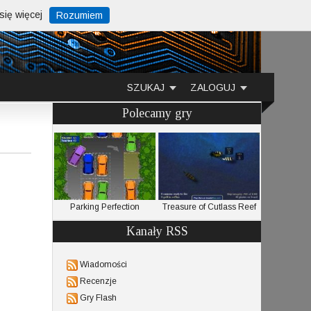
ię więcej
Rozumiem
SZUKAJ
ZALOGUJ
Polecamy gry
e Dude
Parking Perfection
Treasure of Cutlass Reef
Sky
Kanały RSS
Wiadomości
Recenzje
Gry Flash