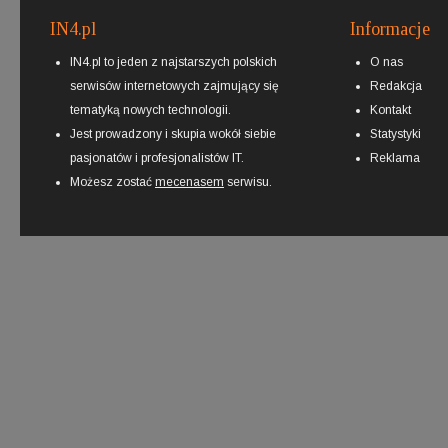
IN4.pl
Informacje
IN4.pl to jeden z najstarszych polskich
O nas
serwisów internetowych zajmujący się
Redakcja
tematyką nowych technologii.
Kontakt
Jest prowadzony i skupia wokół siebie
Statystyki
pasjonatów i profesjonalistów IT.
Reklama
Możesz zostać
mecenasem
serwisu.