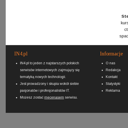
St
kur
ct
spac
IN4.pl
Informacje
IN4.pl to jeden z najstarszych polskich
O nas
serwisów internetowych zajmujący się
Redakcja
tematyką nowych technologii.
Kontakt
Jest prowadzony i skupia wokół siebie
Statystyki
pasjonatów i profesjonalistów IT.
Reklama
Możesz zostać
mecenasem
serwisu.