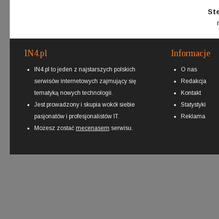
St
IN4.pl
Informacje
IN4.pl to jeden z najstarszych polskich
O nas
serwisów internetowych zajmujący się
Redakcja
tematyką nowych technologii.
Kontakt
Jest prowadzony i skupia wokół siebie
Statystyki
pasjonatów i profesjonalistów IT.
Reklama
Możesz zostać
mecenasem
serwisu.