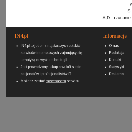
W
S 
A,D - rzucanie
IN4.pl
Informacje
IN4.pl to jeden z najstarszych polskich
O nas
serwisów internetowych zajmujący się
Redakcja
tematyką nowych technologii.
Kontakt
Jest prowadzony i skupia wokół siebie
Statystyki
pasjonatów i profesjonalistów IT.
Reklama
Możesz zostać
mecenasem
serwisu.