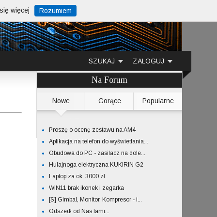
ię więcej
Rozumiem
SZUKAJ
ZALOGUJ
Na Forum
Nowe
Gorące
Popularne
Proszę o ocenę zestawu na AM4
Aplikacja na telefon do wyświetlania...
Obudowa do PC - zasilacz na dole...
Hulajnoga elektryczna KUKIRIN G2
Laptop za ok. 3000 zł
WIN11 brak ikonek i zegarka
[S] Gimbal, Monitor, Kompresor - i...
Odszedł od Nas lami...