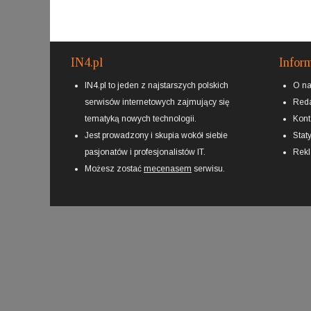
IN4.pl
Infor
IN4.pl to jeden z najstarszych polskich
O n
serwisów internetowych zajmujący się
Reda
tematyką nowych technologii.
Kont
Jest prowadzony i skupia wokół siebie
Staty
pasjonatów i profesjonalistów IT.
Rek
Możesz zostać
mecenasem
serwisu.