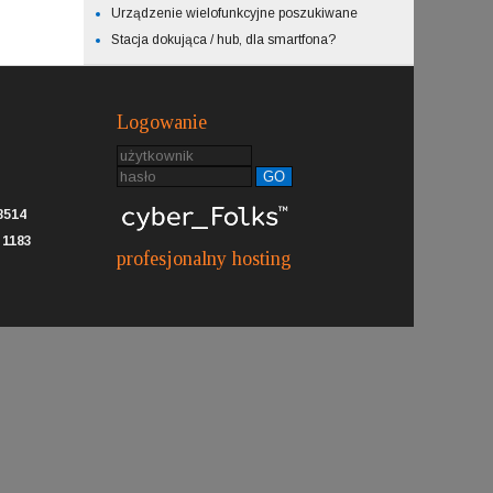
Urządzenie wielofunkcyjne poszukiwane
Stacja dokująca / hub, dla smartfona?
Logowanie
GO
8514
:
1183
profesjonalny hosting