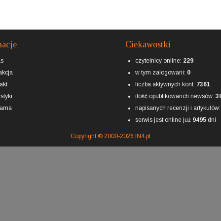
macje
Ciekawostki
as
czytelnicy online:
229
kcja
w tym zalogowani:
0
akt
liczba aktywnych kont:
7361
styki
ilość opublikowanch newsów:
3
lama
napisanych recenzji i artykułów
serwis jest online już
9495
dni
Copyright © 2000-2026 IN4.pl