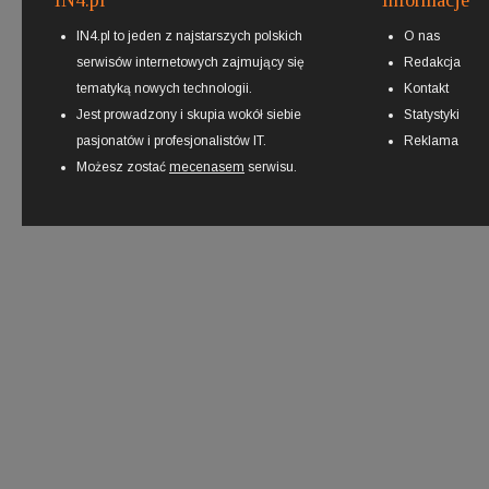
IN4.pl
Informacje
IN4.pl to jeden z najstarszych polskich
O nas
serwisów internetowych zajmujący się
Redakcja
tematyką nowych technologii.
Kontakt
Jest prowadzony i skupia wokół siebie
Statystyki
pasjonatów i profesjonalistów IT.
Reklama
Możesz zostać
mecenasem
serwisu.