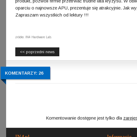
produkt, pozwoli firmie przetrwać trudne lata kryzysu. W o
oparciu o najnowsze APU, prezentuje się atrakcyjnie. Jak w
Zapraszam wszystkich od lektury !!!
źródło: IN4 Hardware Lab.
<< poprzedni news
KOMENTARZY: 26
Komentowanie dostępne jest tylko dla
zareje