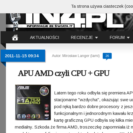
Ta strona używa ciasteczek (cook
AKTUALNOŚCI
RECENZJE
FORUM
2011-11-15 09:34
Autor: Mirosław Langer (lami)
26
APU AMD czyli CPU + GPU
Latem tego roku odbyła się premiera A
stacjonarne "wzdycha", okazując swe u
pod ręką bardzo dobre procesory z jes
funkcjonalnym i jednorodnym kawału kr
kartę graficzną GPU odbyła się kilka mi
medialny. Szkoda że firma AMD, troszeczkę zapomniała iż m