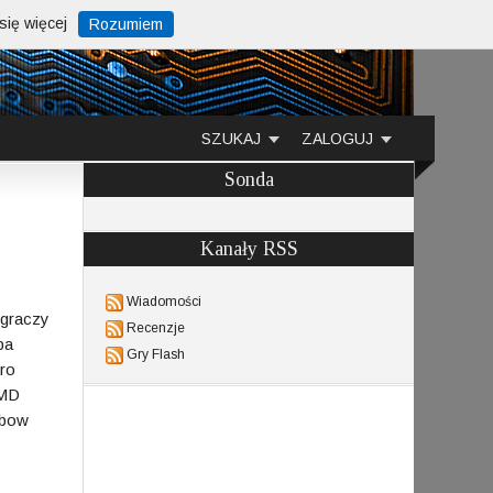
ię więcej
Rozumiem
SZUKAJ
ZALOGUJ
Sonda
Kanały RSS
Wiadomości
 graczy
Recenzje
pa
Gry Flash
ero
AMD
nbow