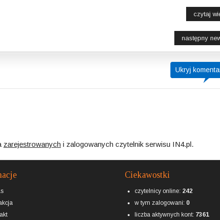
czytaj wię
następny ne
Ukryj komenta
a
zarejestrowanych
i zalogowanych czytelnik serwisu IN4.pl.
macje
Ciekawostki
as
czytelnicy online:
242
kcja
w tym zalogowani:
0
akt
liczba aktywnych kont:
7361