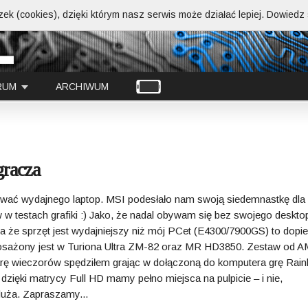
ek (cookies), dzięki którym nasz serwis może działać lepiej.
Dowiedz s
RUM
ARCHIWUM
gracza
ać wydajnego laptop. MSI podesłało nam swoją siedemnastkę dla
w testach grafiki :) Jako, że nadal obywam się bez swojego deskto
 że sprzęt jest wydajniejszy niż mój PCet (E4300/7900GS) to dopi
posażony jest w Turiona Ultra ZM-82 oraz MR HD3850. Zestaw od 
arę wieczorów spędziłem grając w dołączoną do komputera grę Rai
ś dzięki matrycy Full HD mamy pełno miejsca na pulpicie – i nie,
duża. Zapraszamy...