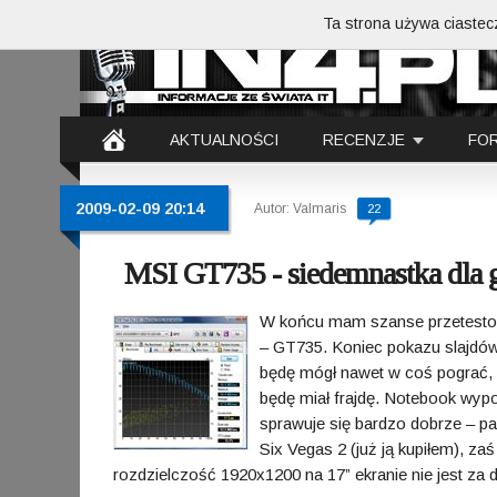
Ta strona używa ciastecz
AKTUALNOŚCI
RECENZJE
FO
2009-02-09 20:14
Autor: Valmaris
22
MSI GT735 - siedemnastka dla 
W końcu mam szanse przetestow
– GT735. Koniec pokazu slajdów 
będę mógł nawet w coś pograć, a
będę miał frajdę. Notebook wy
sprawuje się bardzo dobrze – p
Six Vegas 2 (już ją kupiłem), za
rozdzielczość 1920x1200 na 17” ekranie nie jest za 