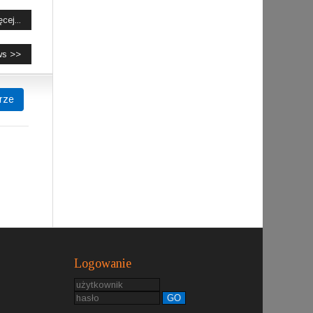
cej...
ws >>
rze
Logowanie
GO