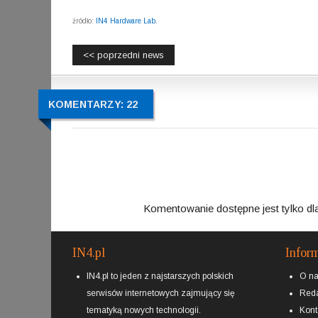
źródło:
IN4 Hardware Lab.
<< poprzedni news
KOMENTARZY: 22
Komentowanie dostępne jest tylko dl
IN4.pl
Infor
IN4.pl to jeden z najstarszych polskich
O n
serwisów internetowych zajmujący się
Reda
tematyką nowych technologii.
Kont